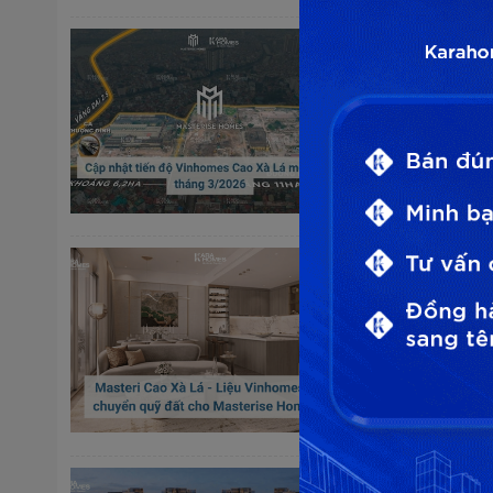
Cập nhật tiế
24/03/2026
Nếu bạn thườn
ngày tháng 3/2
thường tại khu
liên tục cùng sự
Masteri Cao 
Masterise H
06/03/2026
Khu đất 233 – 
nhiều năm nay 
đô thị và quỹ đ
...
Thông tin mớ