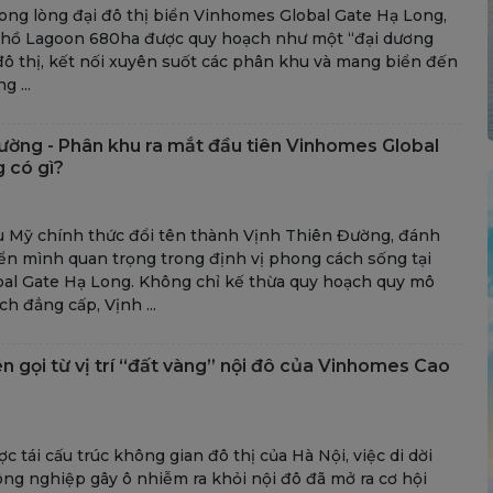
rong lòng đại đô thị biển Vinhomes Global Gate Hạ Long,
 hồ Lagoon 680ha được quy hoạch như một “đại dương
đô thị, kết nối xuyên suốt các phân khu và mang biển đến
g ...
ường - Phân khu ra mắt đầu tiên Vinhomes Global
 có gì?
 Mỹ chính thức đổi tên thành Vịnh Thiên Đường, đánh
n mình quan trọng trong định vị phong cách sống tại
al Gate Hạ Long. Không chỉ kế thừa quy hoạch quy mô
ch đẳng cấp, Vịnh ...
 gọi từ vị trí “đất vàng” nội đô của Vinhomes Cao
c tái cấu trúc không gian đô thị của Hà Nội, việc di dời
ng nghiệp gây ô nhiễm ra khỏi nội đô đã mở ra cơ hội