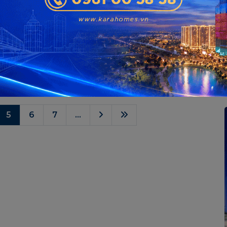
6, lễ động thổ dự án Masterise Cao Xà Lá chính thức
 chương trình mới cho một xứ vàng từng “ngủ quên” giữa
ự kiện này không chỉ dấu thời điểm khởi động xây dựng
n khu ...
5
6
7
...