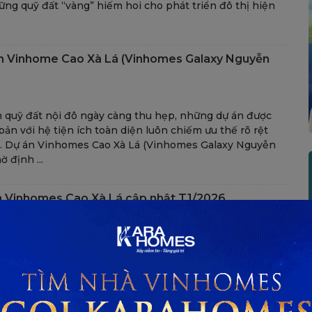
ng quỹ đất “vàng” hiếm hoi cho phát triển đô thị hiện
án Vinhome Cao Xà Lá (Vinhomes Galaxy Nguyễn
 quỹ đất nội đô ngày càng thu hẹp, những dự án được
bản với hệ tiện ích toàn diện luôn chiếm ưu thế rõ rệt
ng. Dự án Vinhomes Cao Xà Lá (Vinhomes Galaxy Nguyễn
ờ định ...
n Vinhomes Cao Xà Lá cập nhật T1/2026
, UBND TP. Hà Nội đã chính thức ký quyết định thu hồi
ại các địa chỉ 233, 233B và 235 Nguyễn Trãi – khu đất được
n gọi là “Cao – Xà – Lá”. Toàn bộ quỹ đất này được giao cho