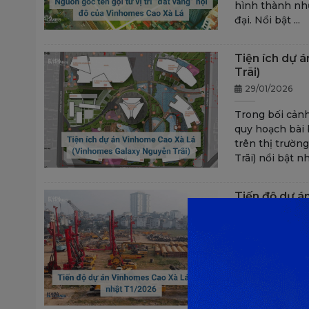
hình thành nhữ
đại. Nổi bật ...
Tiện ích dự 
Trãi)
29/01/2026
Trong bối cảnh
quy hoạch bài 
trên thị trườ
Trãi) nổi bật nh
Tiến độ dự á
29/01/2026
Ngày 6/10/2025
hơn 11ha đất t
giới đầu tư que
3 công ...