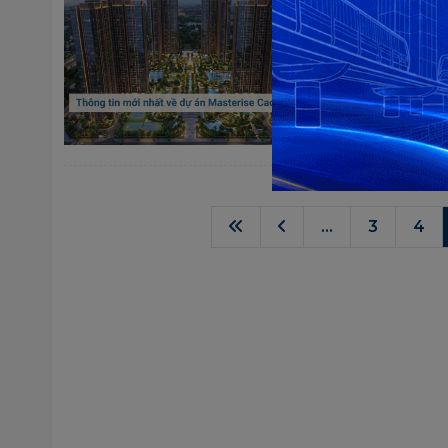
25/04/2026
Ngày 20/04/202
diễn ra, mở ra
lòng Hà Nội. S
mà còn xác nhậ
...
3
4