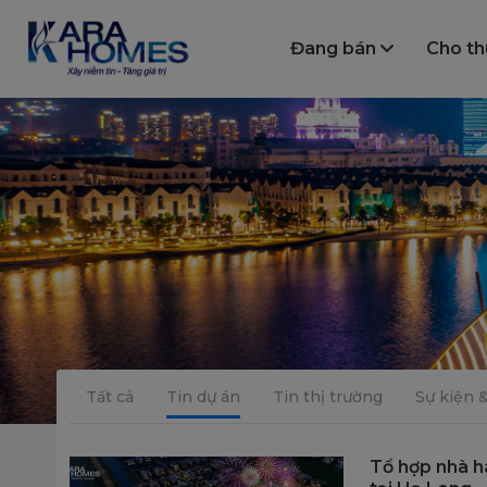
Đang bán
Cho t
Tất cả
Tin dự án
Tin thị trường
Sự kiện 
Tổ hợp nhà há