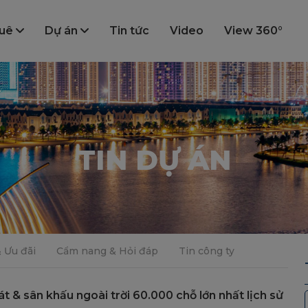
huê
Dự án
Tin tức
Video
View 360°
TIN DỰ ÁN
& Ưu đãi
Cẩm nang & Hỏi đáp
Tin công ty
t & sân khấu ngoài trời 60.000 chỗ lớn nhất lịch sử