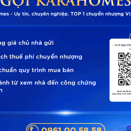
n độ Vinhomes Cao Xà Lá mới nhất tháng 3/2026
g xuyên di chuyển qua trục đường Nguyễn Trãi những
026 này, chắc hẳn sẽ nhận thấy không khí hối hả khác
 đất "vàng" Cao - Xà - Lá. Tiếng máy công trình hoạt động
 thay đổi ...
Xà Lá - Liệu Vinhomes đã chuyển quỹ đất cho
omes?
233B – 235 Nguyễn Trãi (thường được gọi là Cao Xà Lá) từ
luôn nằm trong “tầm ngắm” của giới đầu tư nhờ vị trí lõi
ất hiếm hoi còn lại tại khu vực trung tâm. Trước đây, dự án
i nhất về dự án Masterise Cao Xà Lá