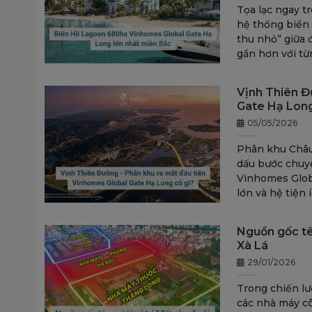
Tọa lạc ngay t
hệ thống biển
thu nhỏ” giữa 
gần hơn với từn
Vịnh Thiên Đ
Gate Hạ Long
05/05/2026
Phân khu Châu
dấu bước chuyể
Vinhomes Glob
lớn và hệ tiện í
Nguồn gốc tên
Xà Lá
29/01/2026
Trong chiến lượ
các nhà máy cô