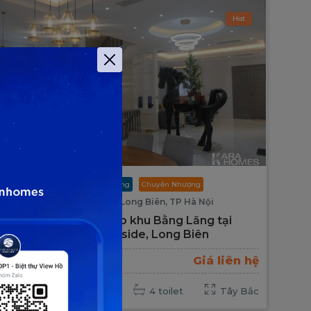
Hot
Vinhomes Riverside
Bằng Lăng
Chuyển Nhượng
Phường Phúc Lợi, Quận Long Biên, TP Hà Nội
Bán Biệt thự Song lập khu Bằng Lăng tại
KĐT Vinhomes Riverside, Long Biên
VHR.BL
Giá liên hệ
2
250m
3 PN
4 toilet
Tây Bắc