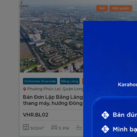
Hot
Độc quyền
Vinhomes Riverside
Bằng Lăng
Chuyển Nhượng
Phường Phúc Lợi, Quận Long Biên, TP Hà Nội
Bán Đơn Lập Bằng Lăng, hoàn thiện đẹp, có
thang máy, hướng Đông Nam
VHR.BL02
Giá liên hệ
2
502m
5 PN
5 toilet
Đông Nam