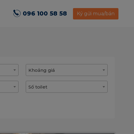
096 100 58 58
Ký gửi mua/bán
Khoảng giá
Số toilet