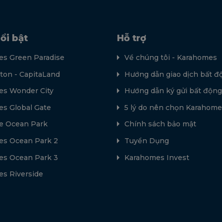
ổi bật
Hỗ trợ
s Green Paradise
Về chúng tôi - Karahomes
lton - CapitaLand
Hướng dẫn giao dịch bất đ
s Wonder City
Hướng dẫn ký gửi bất động
s Global Gate
5 lý do nên chọn Karahome
e Ocean Park
Chính sách bảo mật
s Ocean Park 2
Tuyển Dụng
s Ocean Park 3
Karahomes Invest
s Riverside