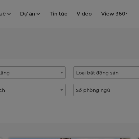
huê
Dự án
Tin tức
Video
View 360°
Lăng
Loại bất động sản
ích
Số phòng ngủ