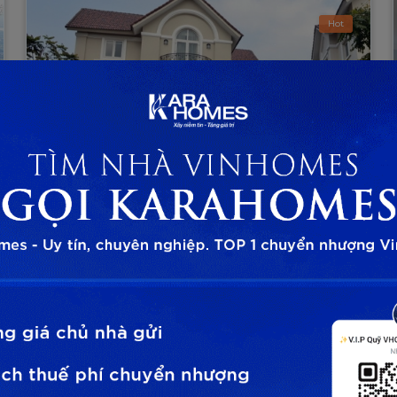
Hot
Vinhomes Riverside
Bằng Lăng
Chuyển Nhượng
Phường Phúc Lợi, Quận Long Biên, TP Hà Nội
Bán Biệt thự thô Đơn Lập ngã ba sông tiểu
khu Bằng Lăng Vinhomes Riverside
VHR.BL
Giá liên hệ
2
600m
5 PN
5 toilet
Tây Bắc