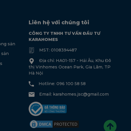
Liên hệ với chúng tôi
CÔNG TY TNHH TƯ VẤN ĐẦU TƯ
KARAHOMES
ộng sản
MST: 0108394487
 sản
Địa chỉ: HA01-157 - Hải Âu, Khu Đô
s
thị Vinhomes Ocean Park, Gia Lâm, TP
Hà Nội
Hotline: 096 100 58 58
Email:
karahomes.jsc@gmail.com