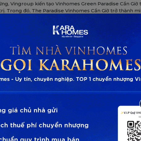
n vững, Vingroup kiến tạo Vinhomes Green Paradise Cần Giờ t
 trị. Trong đó, The Paradise Vinhomes Cần Giờ trở thành m
 mà còn là không gian sống và làm việc tinh tế, nơi mỗi tr
.
u The Paradise Mũi Danh Vọng
nhomes Green Paradise, phân khu Mũi Danh Vọng hiện lên n
n sống và đầu tư độc bản chưa từng có.
hư “bán đảo kim cương” của toàn dự án, mang trong mình v
u B – trung tâm sinh thái – nghỉ dưỡng của đại đô thị.
ông khoáng đạt, nơi bình minh đầu tiên của Cần Giờ kh
 trung tâm dịch vụ, thương mại và tài chính sôi động.
i Danh Vọng mang ý nghĩa biểu tượng sâu sắc – là “mũi nh
thị biển tầm vóc quốc tế.
diện của toàn dự án – nơi những công trình biểu tượng sừ