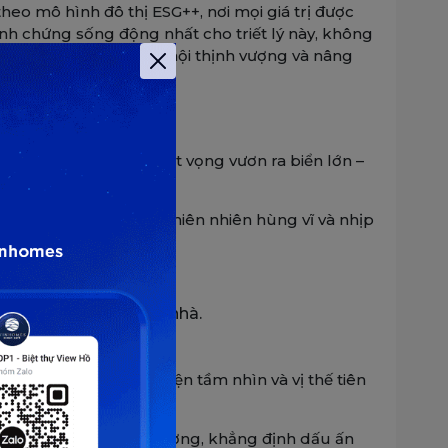
heo mô hình đô thị ESG++, nơi mọi giá trị được
inh chứng sống động nhất cho triết lý này, không
ải nghiệm đều mở ra cơ hội thịnh vượng và nâng
hư biểu tượng của khát vọng vươn ra biển lớn –
ẻ đẹp giao hòa giữa thiên nhiên hùng vĩ và nhịp
ẽ chạm vào từng mái nhà.
ọn danh tiếng” thể hiện tầm nhìn và vị thế tiên
ng sững hướng ra đại dương, khẳng định dấu ấn