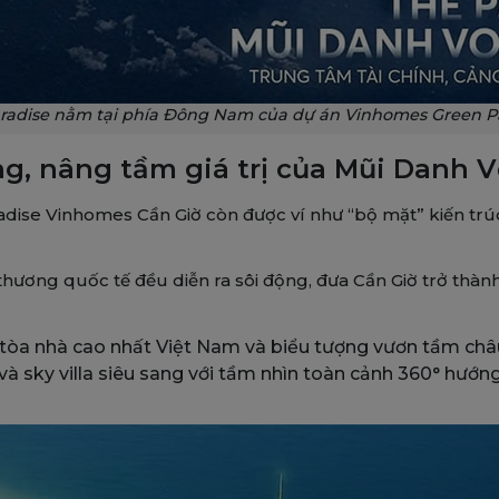
radise nằm tại phía Đông Nam của dự án Vinhomes Green P
ộng, nâng tầm giá trị của Mũi Danh 
radise Vinhomes Cần Giờ còn được ví như “bộ mặt” kiến trú
 thương quốc tế đều diễn ra sôi động, đưa Cần Giờ trở thà
 tòa nhà cao nhất Việt Nam và biểu tượng vươn tầm châ
và sky villa siêu sang với tầm nhìn toàn cảnh 360° hướn