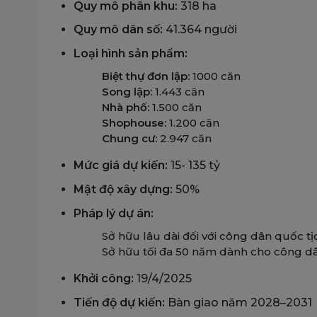
Quy mô phân khu:
318 ha
Quy mô dân số:
41.364 người
Loại hình sản phẩm:
Biệt thự đơn lập:
1000 căn
Song lập:
1.443 căn
Nhà phố:
1.500 căn
Shophouse:
1.200 căn
Chung cư:
2.947 căn
Mức giá dự kiến:
15- 135 tỷ
Mật độ xây dựng:
50%
Pháp lý dự án:
Sở hữu lâu dài đối với công dân quốc t
Sở hữu tối đa 50 năm dành cho công dâ
Khởi công:
19/4/2025
Tiến độ dự kiến:
Bàn giao năm 2028–2031