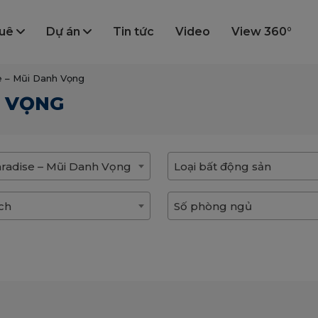
huê
Dự án
Tin tức
Video
View 360°
e – Mũi Danh Vọng
H VỌNG
radise – Mũi Danh Vọng
Loại bất động sản
ích
Số phòng ngủ