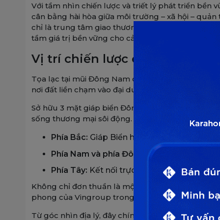
Với tầm nhìn chiến lược và triết lý phát triển bề
cân bằng hài hòa giữa môi trường – xã hội – quản
chỉ là trung tâm giao thương năng động, hiện đại,
tầm giá trị bền vững cho cả cư dân lẫn nhà đầu tư
Vị trí chiến lược của phân kh
Tọa lạc tại mũi Đông Nam của đại đô thị biển Vi
nơi đất liền chạm vào đại dương, mở ra không gia
Sở hữu 3 mặt giáp biển Đông, phân khu được ví n
sống thương mại sôi động.
Phía Bắc:
Giáp Biển hồ nước mặn và phân kh
Phía Nam và phía Đông:
Ôm trọn bờ biển Đ
Phía Tây:
Kết nối trực tiếp với phân khu D –
Không chỉ đơn thuần là một phân khu ven biển, Mũ
phong của Vingroup trong hành trình kiến tạo đô 
Từ góc nhìn địa lý, đây chính là điểm nhấn nhận 