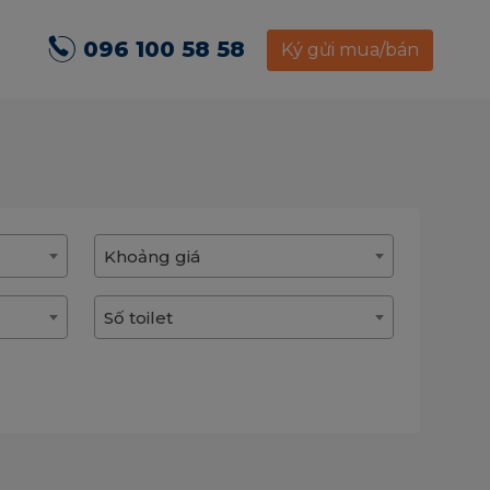
096 100 58 58
Ký gửi mua/bán
Khoảng giá
Số toilet