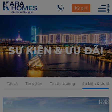
Ký gửi
SỰ KIỆN & ƯU ĐÃI
Tất cả
Tin dự án
Tin thị trường
Sự kiện & Ưu đãi