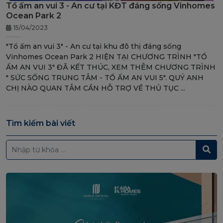
Tổ ấm an vui 3 - An cư tại KĐT đáng sống Vinhomes
Ocean Park 2
15/04/2023
"Tổ ấm an vui 3" - An cư tại khu đô thị đáng sống
Vinhomes Ocean Park 2 HIỆN TẠI CHƯƠNG TRÌNH "TỔ
ẤM AN VUI 3" ĐÃ KẾT THÚC, XEM THÊM CHƯƠNG TRÌNH
" SỨC SỐNG TRUNG TÂM - TỔ ẤM AN VUI 5". QUÝ ANH
CHỊ NÀO QUAN TÂM CẦN HỖ TRỢ VỀ THỦ TỤC ...
Tìm kiếm bài viết