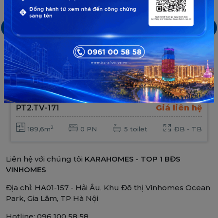
Mega Grand World Hà Nội
The Venice
Từ Vinhomes
Xã Long Hưng, Nghĩa Trụ, Văn Giang, Hưng Yên
Bán Shop Mega Grand World Hà Nội Phố Tây
2, PT2.TV-171, Căn góc view sông vs cầu Đông
Tây
PT2.TV-171
Giá liên hệ
2
189,6m
0 PN
5 toilet
ĐB - TB
Liên hệ với chúng tôi
KARAHOMES - TOP 1 BĐS
VINHOMES
Địa chỉ: HA01-157 - Hải Âu, Khu Đô thị Vinhomes Ocean
Park, Gia Lâm, TP Hà Nội
Hotline: 096 100 58 58