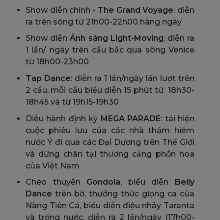
Show diễn chính -
The Grand Voyage
: diễn
ra trên sông từ 21h00-22h00 hàng ngày
Show diễn
Ánh sáng Light-Moving
: diễn ra
1 lần/ ngày trên cầu bắc qua sông Venice
từ 18h00-23h00
Tap Dance
: diễn ra 1 lần/ngày lần lượt trên
2 cầu, mỗi cầu biểu diễn 15 phút từ 18h30-
18h45 và từ 19h15-19h30
Diễu hành định kỳ
MEGA PARADE
: tái hiện
cuộc phiêu lưu của các nhà thám hiểm
nước Ý đi qua các Đại Dương trên Thế Giới
và dừng chân tại thương cảng phồn hoa
của Việt Nam
Chèo thuyền
Gondola
, biểu diễn
Belly
Dance
trên bờ, thưởng thức giọng ca của
Nàng Tiên Cá, biểu diễn điệu nhảy Taranta
và trống nước, diễn ra 2 lần/ngày (17h00-