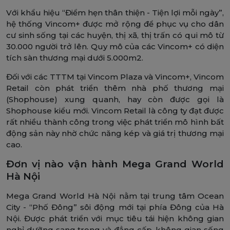
Với khẩu hiệu “Điểm hẹn thân thiện - Tiện lợi mỗi ngày”,
hệ thống Vincom+ được mở rộng để phục vụ cho dân
cư sinh sống tại các huyện, thị xã, thị trấn có qui mô từ
30.000 người trở lên. Quy mô của các Vincom+ có diện
tích sàn thương mại dưới 5.000m2.
Đối với các TTTM tại Vincom Plaza và Vincom+, Vincom
Retail còn phát triển thêm nhà phố thương mại
(Shophouse) xung quanh, hay còn được gọi là
Shophouse kiểu mới. Vincom Retail là công ty đạt được
rất nhiều thành công trong việc phát triển mô hình bất
động sản này nhờ chức năng kép và giá trị thương mại
cao.
Đơn vị nào vận hành Mega Grand World
Hà Nội
Mega Grand World Hà Nội nằm tại trung tâm Ocean
City - “Phố Đông” sôi động mới tại phía Đông của Hà
Nội. Được phát triển với mục tiêu tái hiện không gian
nghỉ dưỡng sang trọng và đẳng cấp, không gian sống