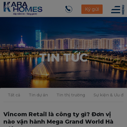
Ký gửi
TIN TỨC
Tất cả
Tin dự án
Tin thị trường
Sự kiện & Ưu đãi
Vincom Retail là công ty gì? Đơn vị
nào vận hành Mega Grand World Hà