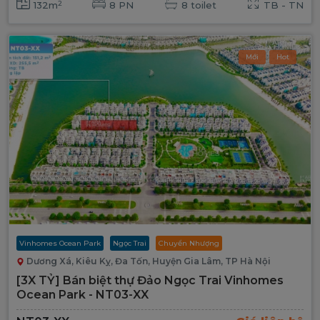
2
132m
8 PN
8 toilet
TB - TN
Mới
Hot
Vinhomes Ocean Park
Ngọc Trai
Chuyển Nhượng
Dương Xá, Kiêu Kỵ, Đa Tốn, Huyện Gia Lâm, TP Hà Nội
[3X TỶ] Bán biệt thự Đảo Ngọc Trai Vinhomes
Ocean Park - NT03-XX