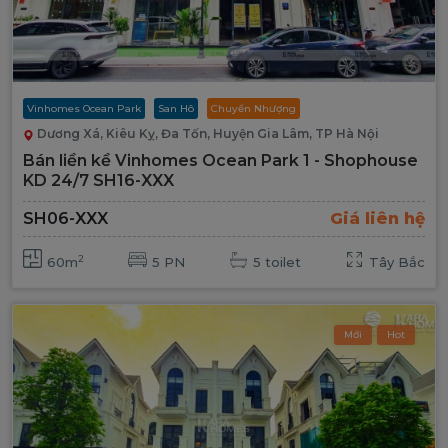
Vinhomes Ocean Park
San Hô
Chuyển Nhượng
Dương Xá, Kiêu Kỵ, Đa Tốn, Huyện Gia Lâm, TP Hà Nội
Bán liền kề Vinhomes Ocean Park 1 - Shophouse
KD 24/7 SH16-XXX
SH06-XXX
Giá liên hệ
2
60m
5 PN
5 toilet
Tây Bắc
Mới
Hot