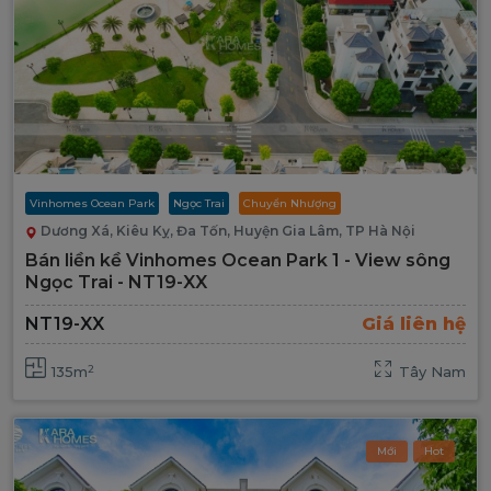
Vinhomes Ocean Park
Ngọc Trai
Chuyển Nhượng
Dương Xá, Kiêu Kỵ, Đa Tốn, Huyện Gia Lâm, TP Hà Nội
Bán liền kề Vinhomes Ocean Park 1 - View sông
Ngọc Trai - NT19-XX
NT19-XX
Giá liên hệ
2
135m
Tây Nam
Mới
Hot