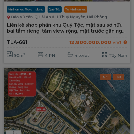
Vinhomes Royal Island
Quý Tộc
Từ Vinhomes
Đảo Vũ Yên, Q.Hải An & H.Thuỷ Nguyên, Hải Phòng
Liền kề shop phân khu Quý Tộc, mặt sau sở hữu
bãi tắm riêng, tầm view rộng, mặt trước gần ngã
ba có bãi đỗ xe phù hợp cho việc kinh doanh
TLA-681
12.800.000.000
vnđ
2
90m
4 PN
4 toilet
Tây Nam
Mới
Hot