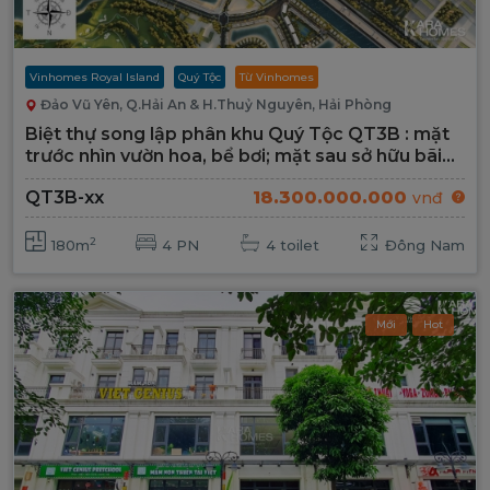
Vinhomes Royal Island
Quý Tộc
Từ Vinhomes
Đảo Vũ Yên, Q.Hải An & H.Thuỷ Nguyên, Hải Phòng
Biệt thự song lập phân khu Quý Tộc QT3B : mặt
trước nhìn vườn hoa, bể bơi; mặt sau sở hữu bãi
tắm tư gia riêng tư, đẳng cấp
QT3B-xx
18.300.000.000
vnđ
2
180m
4 PN
4 toilet
Đông Nam
Mới
Hot