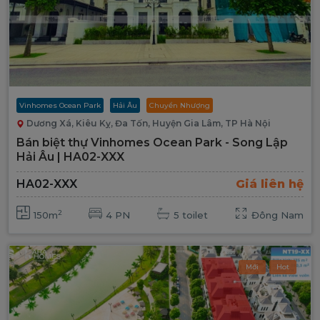
Vinhomes Ocean Park
Hải Âu
Chuyển Nhượng
Dương Xá, Kiêu Kỵ, Đa Tốn, Huyện Gia Lâm, TP Hà Nội
Bán biệt thự Vinhomes Ocean Park - Song Lập
Hải Âu | HA02-XXX
HA02-XXX
Giá liên hệ
2
150m
4 PN
5 toilet
Đông Nam
Mới
Hot