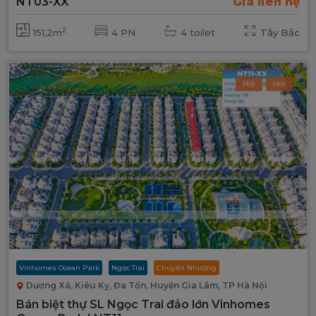
NT03-XX
Giá liên hệ
2
151,2m
4 PN
4 toilet
Tây Bắc
Mới
Hot
Vinhomes Ocean Park
Ngọc Trai
Chuyển Nhượng
Dương Xá, Kiêu Kỵ, Đa Tốn, Huyện Gia Lâm, TP Hà Nội
Bán biệt thự SL Ngọc Trai đảo lớn Vinhomes