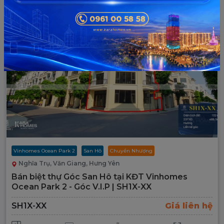
Mới
Hot
Vinhomes Ocean Park 2
San Hô
Chuyển Nhượng
Nghĩa Trụ, Văn Giang, Hưng Yên
Bán biệt thự Góc San Hô tại KĐT Vinhomes
Ocean Park 2 - Góc V.I.P | SH1X-XX
SH1X-XX
Giá liên hệ