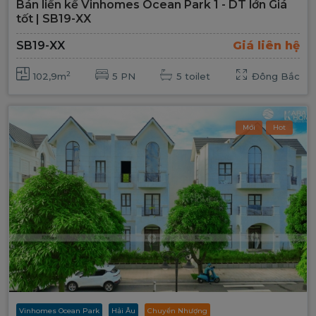
Bán liền kề Vinhomes Ocean Park 1 - DT lớn Giá
tốt | SB19-XX
SB19-XX
Giá liên hệ
2
102,9m
5 PN
5 toilet
Đông Bắc
Mới
Hot
Vinhomes Ocean Park
Hải Âu
Chuyển Nhượng