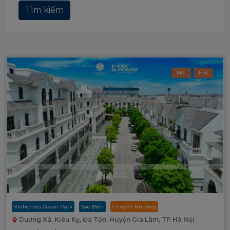
Tìm kiếm
Mới
Hot
Vinhomes Ocean Park
Sao Biển
Chuyển Nhượng
Dương Xá, Kiêu Kỵ, Đa Tốn, Huyện Gia Lâm, TP Hà Nội