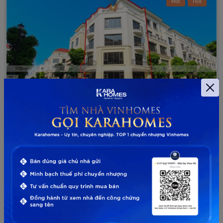
Mới
Hot
Vinhomes Ocean Park 2
San Hô
Từ Vinhomes
Nghĩa Trụ, Văn Giang, Hưng Yên
Bán liền kề Vinhomes Ocean Park 2 - Căn góc
gần K-Town - SH0X-XX
SH0X-XX
Giá liên hệ
2
112m
Đông Nam - Tây Nam - Tây Bắc