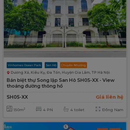
Vinhomes Ocean Park
San Hô
Chuyển Nhượng
Dương Xá, Kiêu Kỵ, Đa Tốn, Huyện Gia Lâm, TP Hà Nội
Bán biệt thự Song lập San Hô SH05-XX - View
thoáng đường thông hồ
SH05-XX
Giá liên hệ
2
150m
4 PN
4 toilet
Đông Nam