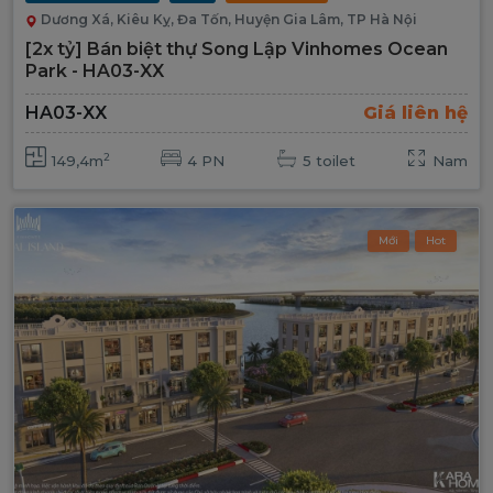
Dương Xá, Kiêu Kỵ, Đa Tốn, Huyện Gia Lâm, TP Hà Nội
[2x tỷ] Bán biệt thự Song Lập Vinhomes Ocean
Park - HA03-XX
HA03-XX
Giá liên hệ
2
149,4m
4 PN
5 toilet
Nam
Mới
Hot