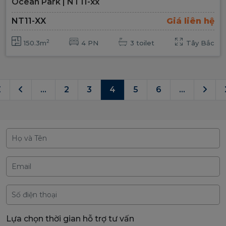
Ocean Park | NT11-xx
NT11-XX
Giá liên hệ
2
150.3m
4 PN
3 toilet
Tây Bắc
...
2
3
4
5
6
...
Lựa chọn thời gian hỗ trợ tư vấn