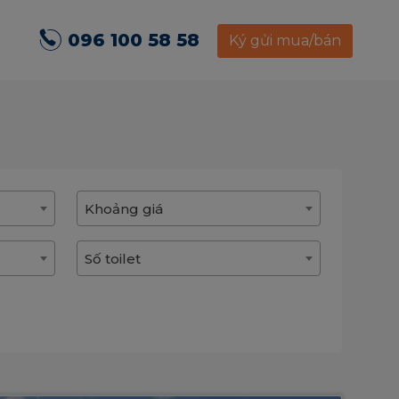
096 100 58 58
Ký gửi mua/bán
Khoảng giá
Số toilet