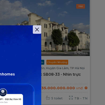
Hot
Vinhomes Ocean Park
Sao Biển
Chuyển Nhượng
Dương Xá, Kiêu Kỵ, Đa Tốn, Huyện Gia Lâm, TP Hà Nội
Biệt thự Đơn Lập Góc SB08-33 - Nhìn trực
diện hồ lớn 24,5 ha
SB08-33
135.000.000.000
vnđ
2
264,3m
5 PN
5 toilet
TB - TN