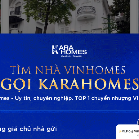
Vinhomes Riverside
Hoa Phượng
Chuyển Nhượng
Phường Phúc Lợi, Quận Long Biên, TP Hà Nội
Bán biệt thự hoàn thiện đẹp tại tiểu khu Hoa
Phượng Vinhomes Riverside
VHR.HP
Giá liên hệ
2
300m
5 PN
4 toilet
Đông Nam