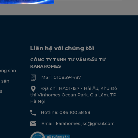
Liên hệ với chúng tôi
CÔNG TY TNHH TƯ VẤN ĐẦU TƯ
KARAHOMES
ộng sản
MST: 0108394487
 sản
Địa chỉ: HA01-157 - Hải Âu, Khu Đô
s
thị Vinhomes Ocean Park, Gia Lâm, TP
Hà Nội
Hotline: 096 100 58 58
Email:
karahomes.jsc@gmail.com