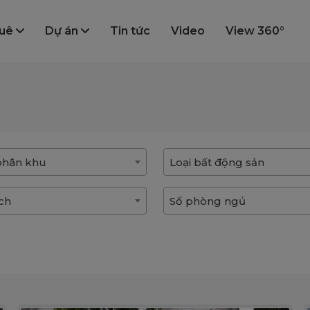
huê
Dự án
Tin tức
Video
View 360°
phân khu
Loại bất động sản
ích
Số phòng ngủ