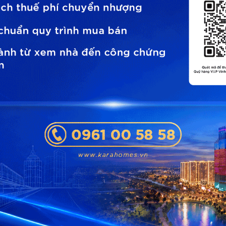
...
13
14
15
16
17
thời gian hỗ trợ tư vấn
cam kết bảo mật thông tin và sẽ không spam làm phiền quý khách hàng!