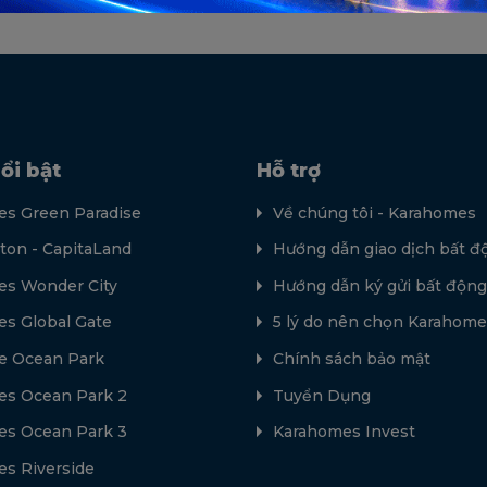
ổi bật
Hỗ trợ
s Green Paradise
Về chúng tôi - Karahomes
lton - CapitaLand
Hướng dẫn giao dịch bất đ
s Wonder City
Hướng dẫn ký gửi bất động
s Global Gate
5 lý do nên chọn Karahome
e Ocean Park
Chính sách bảo mật
s Ocean Park 2
Tuyển Dụng
s Ocean Park 3
Karahomes Invest
s Riverside