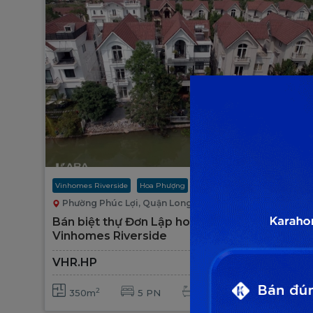
Vinhomes Riverside
Hoa Phượng
Chuyển Nhượng
Phường Phúc Lợi, Quận Long Biên, TP Hà Nội
Bán biệt thự Đơn Lập hoa Phượng khu đô thị
Vinhomes Riverside
VHR.HP
Giá liên hệ
2
350m
5 PN
5 toilet
Tây Bắc