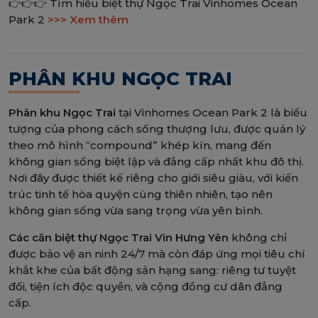
👉👉👉 Tìm hiểu biệt thự Ngọc Trai Vinhomes Ocean
Park 2
>>> Xem thêm
PHÂN KHU NGỌC TRAI
Phân khu Ngọc Trai
tại Vinhomes Ocean Park 2 là biểu
tượng của phong cách sống thượng lưu, được quản lý
theo mô hình “compound” khép kín, mang đến
không gian sống biệt lập và đẳng cấp nhất khu đô thị.
Nơi đây được thiết kế riêng cho giới siêu giàu, với kiến
trúc tinh tế hòa quyện cùng thiên nhiên, tạo nên
không gian sống vừa sang trọng vừa yên bình.
Các căn biệt thự Ngọc Trai Vin Hưng Yên
không chỉ
được bảo vệ an ninh 24/7 mà còn đáp ứng mọi tiêu chí
khắt khe của bất động sản hạng sang: riêng tư tuyệt
đối, tiện ích độc quyền, và cộng đồng cư dân đẳng
cấp.