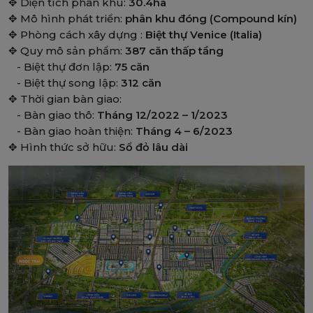
✥ Diện tích phân khu:
30.4ha
✥ Mô hình phát triển:
phân khu đóng (Compound kín)
✥ Phòng cách xây dựng :
Biệt thự Venice (Italia)
✥ Quy mô sản phẩm:
387 căn thấp tầng
- Biệt thự đơn lập:
75 căn
- Biệt thự song lập:
312 căn
✥ Thời gian bàn giao:
- Bàn giao thô:
Tháng 12/2022 – 1/2023
- Bàn giao hoàn thiện:
Tháng 4 – 6/2023
✥ Hình thức sở hữu:
Sổ đỏ lâu dài