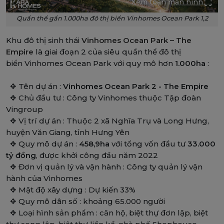
Xem toàn màn hình
Quần thể gần 1.000ha đô thị biển Vinhomes Ocean Park 1,2
Khu đô thị sinh thái
Vinhomes Ocean Park – The
Empire
là giai đoạn 2 của siêu quần thể đô thị
biển Vinhomes Ocean Park với quy mô hơn
1.000ha
:
✥ Tên dự án :
Vinhomes Ocean Park 2 - The Empire
✥ Chủ đầu tư : Công ty Vinhomes thuộc Tập đoàn
Vingroup
✥ Vị trí dự án : Thuộc 2 xã Nghĩa Trụ và Long Hưng,
huyện Văn Giang, tỉnh Hưng Yên
✥ Quy mô dự án :
458,9ha
với tổng vốn đầu tư
33.000
tỷ đồng
, được khởi công đầu năm 2022
✥ Đơn vị quản lý và vận hành : Công ty quản lý vận
hành của Vinhomes
✥ Mật độ xây dựng : Dự kiến 33%
✥ Quy mô dân số : khoảng 65.000 người
✥ Loại hình sản phẩm : căn hộ, biệt thự đơn lập, biệt