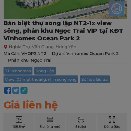
Bán biệt thự song lập NT2-1x view
sông, phân khu Ngọc Trai VIP tại KĐT
Vinhomes Ocean Park 2
Nghĩa Trụ, Văn Giang, Hưng Yên
Mã Căn:
VHOP2.NT2
Dự án:
Vinhomes Ocean Park 2
Phân khu:
Ngọc Trai
Từ Vinhomes
Song Lập
View: 03 mặt thoáng, nhìn sông rộng
Sở hữu lâu dài
Giá liên hệ
2
168,8m
5 phòng ngủ
5 toilet
Đông Bắc