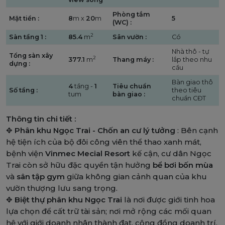
Phòng tắm
Mặt tiền :
8
m x
20
m
5
(WC) :
2
Sàn tầng 1 :
85.4
m
Sân vườn :
Có
Nhà thô - tự
Tổng sàn xây
2
377.1
m
Thang máy :
lắp theo nhu
dựng :
cầu
Bàn giao thô
4
tầng -
1
Tiêu chuẩn
Số tầng :
theo tiêu
tum
bàn giao :
chuẩn CĐT
Thông tin chi tiết :
✥
Phân khu Ngọc Trai - Chốn an cư lý tưởng
: Bên cạnh
hệ tiện ích của bộ đôi công viên thể thao xanh mát,
bệnh viện
Vinmec Mecial Resort
kế cận, cư dân Ngọc
Trai còn sở hữu đặc quyền tận hưởng
bể bơi bốn mùa
và
sân tập gym
giữa không gian cảnh quan của khu
vườn thượng lưu sang trọng.
✥
Biệt thự phân khu Ngọc Trai
là nơi được giới tinh hoa
lựa chọn để cất trữ tài sản; nơi mở rộng các mối quan
hệ với giới doanh nhân thành đạt, cộng đồng doanh trí,