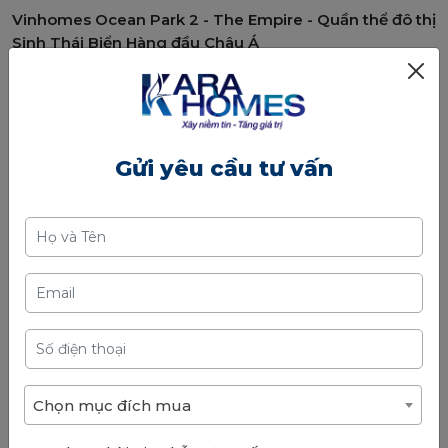
Vinhomes Ocean Park 2 - The Empire - Quần thể đô thị
Sinh Thái Biển Hàng đầu Châu Á
Được xây dựng dựa trên ý tưởng về một khu đô thị
hiện đại với đa dạng phong cách kiến trúc độc đáo,
sinh động như Địa Trung Hải, Morocco, Pháp, Đông
Dương, Monaco, Venice.
Gửi yêu cầu tư vấn
Khu đô thị
Vinhomes Ocean Park 2 - The Empire
mang đến không gian sống tiện nghi, cao cấp với đầy
đủ các công trình nội, ngoại khu đa dạng, phong phú,
giúp cộng đồng cư dân tương lai có một cuộc sống
phồn vinh, thịnh vượng và còn là cơ hội mang lại những
giá trị to lớn cho các nhà đầu tư bất động sản trên cả
nước.
Chọn mục đích mua