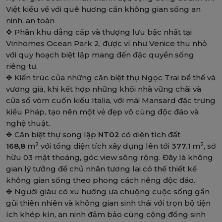
Việt kiều về với quê hương cần không gian sống an
ninh, an toàn
✥ Phân khu đẳng cấp và thượng lưu bậc nhất tại
Vinhomes Ocean Park 2, được ví như Venice thu nhỏ
với quy hoạch biệt lập mang đến đặc quyền sống
riêng tư.
✥ Kiến trúc của những căn biệt thự Ngọc Trai bề thế và
vương giả, khi kết hợp những khối nhà vững chãi và
cửa sổ vòm cuốn kiểu Italia, với mái Mansard đặc trưng
kiểu Pháp, tạo nên một vẻ đẹp vô cùng độc đáo và
nghệ thuật.
✥ Căn biệt thự song lập
NT02
có diện tích đất
2
2
168,8
m
với tổng diện tích xây dựng lên tới
377.1
m
, sở
hữu 03 mặt thoáng, góc view sông rộng. Đây là không
gian lý tưởng để chủ nhân tương lai có thế thiết kế
không gian sống theo phong cách riêng độc đáo.
✥ Người giàu có xu hướng ưa chuộng cuộc sống gần
gũi thiên nhiên và không gian sinh thái với trọn bộ tiện
ích khép kín, an ninh đảm bảo cùng cộng đồng sinh