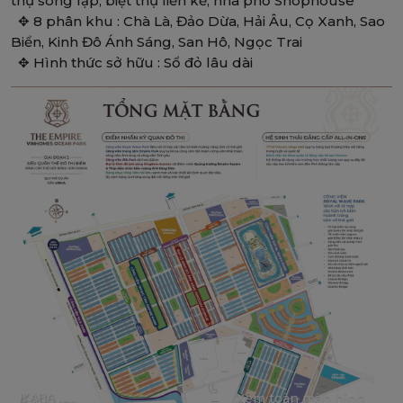
thự song lập, biệt thự liền kề, nhà phố Shophouse
✥ 8 phân khu : Chà Là, Đảo Dừa, Hải Âu, Cọ Xanh, Sao
Biển, Kinh Đô Ánh Sáng, San Hô, Ngọc Trai
✥ Hình thức sở hữu : Sổ đỏ lâu dài
Xem toàn màn hình