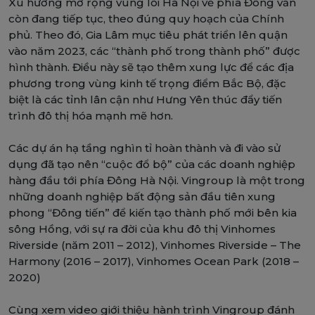
Xu hướng mở rộng vùng lõi Hà Nội về phía Đông vẫn
còn đang tiếp tục, theo đúng quy hoạch của Chính
phủ. Theo đó, Gia Lâm mục tiêu phát triển lên quận
vào năm 2023, các “thành phố trong thành phố” được
hình thành. Điều này sẽ tạo thêm xung lực để các địa
phương trong vùng kinh tế trọng điểm Bắc Bộ, đặc
biệt là các tỉnh lân cận như Hưng Yên thúc đẩy tiến
trình đô thị hóa mạnh mẽ hơn.
Các dự án hạ tầng nghìn tỉ hoàn thành và đi vào sử
dụng đã tạo nên “cuộc đổ bộ” của các doanh nghiệp
hàng đầu tới phía Đông Hà Nội. Vingroup là một trong
những doanh nghiệp bất động sản đầu tiên xung
phong “Đông tiến” để kiến tạo thành phố mới bên kia
sông Hồng, với sự ra đời của khu đô thị Vinhomes
Riverside (năm 2011 – 2012), Vinhomes Riverside – The
Harmony (2016 – 2017), Vinhomes Ocean Park (2018 –
2020)
Cùng xem video giới thiệu hành trình Vingroup đánh