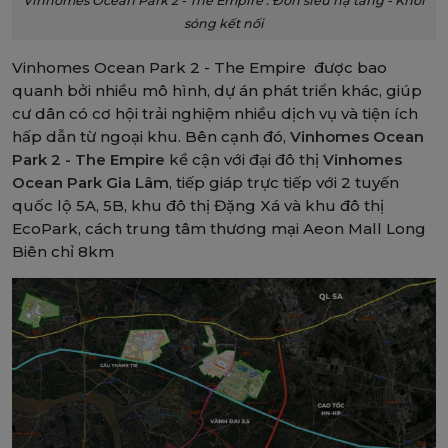
Vinhomes Ocean Park 2 - The Empire : Đón siêu hạ tầng - Khởi
sóng kết nối
Vinhomes Ocean Park 2 - The Empire được bao
quanh bởi nhiều mô hình, dự án phát triển khác, giúp
cư dân có cơ hội trải nghiệm nhiều dịch vụ và tiện ích
hấp dẫn từ ngoại khu. Bên cạnh đó,
Vinhomes Ocean
Park 2 - The Empire
kề cận với đại đô thị
Vinhomes
Ocean Park Gia Lâm
, tiếp giáp trực tiếp với 2 tuyến
quốc lộ 5A, 5B, khu đô thị Đặng Xá và khu đô thị
EcoPark, cách trung tâm thương mại Aeon Mall Long
Biên chỉ 8km