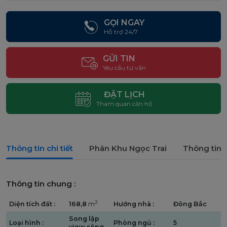
GỌI NGAY
Hỗ trợ 24/7
GỬI TIN
Yêu cầu tư vấn
ĐẶT LỊCH
Tham quan căn hộ
Thông tin chi tiết
Phân Khu Ngọc Trai
Thông tin 
Thông tin chung :
2
Diện tích đất :
168,8
m
Hướng nhà :
Đông Bắc
Song lập
Loại hình :
Phòng ngủ :
5
view sông