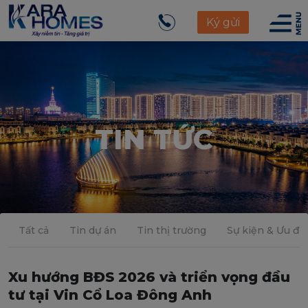
Ký gửi
TIN TỨC
Tất cả
Tin dự án
Tin thị trường
Sự kiện & Ưu đãi
Xu hướng BĐS 2026 và triển vọng đầu
tư tại Vin Cổ Loa Đông Anh