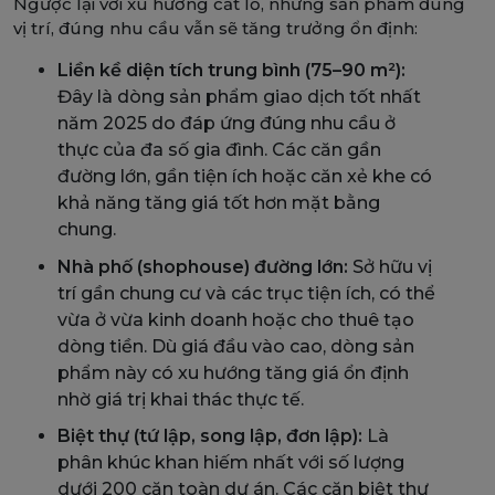
Ngược lại với xu hướng cắt lỗ, những sản phẩm đúng
vị trí, đúng nhu cầu vẫn sẽ tăng trưởng ổn định:
Liền kề diện tích trung bình (75–90 m²):
Đây là dòng sản phẩm giao dịch tốt nhất
năm 2025 do đáp ứng đúng nhu cầu ở
thực của đa số gia đình. Các căn gần
đường lớn, gần tiện ích hoặc căn xẻ khe có
khả năng tăng giá tốt hơn mặt bằng
chung.
Nhà phố (shophouse) đường lớn:
Sở hữu vị
trí gần chung cư và các trục tiện ích, có thể
vừa ở vừa kinh doanh hoặc cho thuê tạo
dòng tiền. Dù giá đầu vào cao, dòng sản
phẩm này có xu hướng tăng giá ổn định
nhờ giá trị khai thác thực tế.
Biệt thự (tứ lập, song lập, đơn lập):
Là
phân khúc khan hiếm nhất với số lượng
dưới 200 căn toàn dự án. Các căn biệt thự