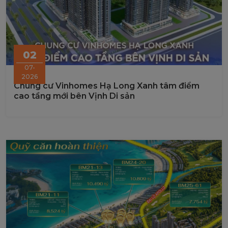
02
07-
2026
Chung cư Vinhomes Hạ Long Xanh tâm điểm
cao tầng mới bên Vịnh Di sản