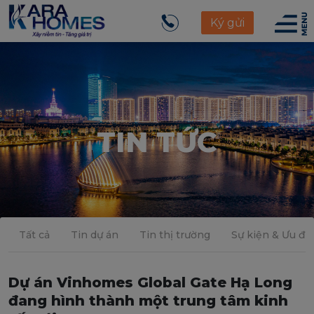
Ký gửi
TIN TỨC
Tất cả
Tin dự án
Tin thị trường
Sự kiện & Ưu đãi
Dự án Vinhomes Global Gate Hạ Long
đang hình thành một trung tâm kinh