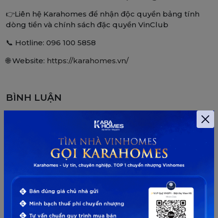
👉Liên hệ Karahomes để nhận độc quyền bảng tính
dòng tiền và chính sách đặc quyền VinClub
📞 Hotline: 096 100 5858
🌐 Website:
https://karahomes.vn/
BÌNH LUẬN
Để lại bình luận
Email và số điện thoại sẽ không được công khai. Những
trường bắt buộc được đánh dấu *