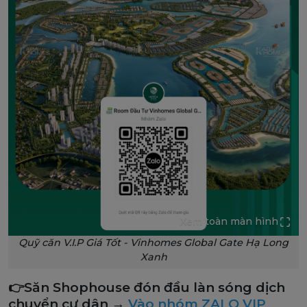
Xem toàn màn hình
Quỹ căn V.I.P Giá Tốt - Vinhomes Global Gate Hạ Long
Xanh
👉Săn Shophouse đón đầu làn sóng dịch
chuyển cư dân →
Vào nhóm ZALO VIP