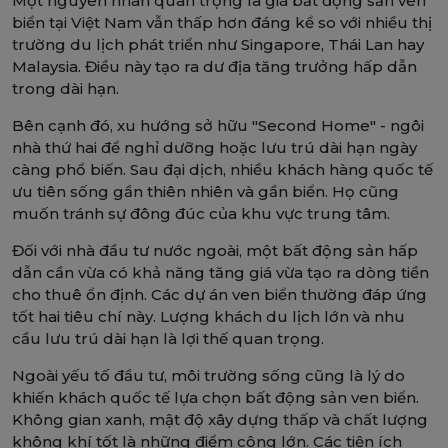
Một nguyên nhân quan trọng là giá bất động sản ven
biển tại Việt Nam vẫn thấp hơn đáng kể so với nhiều thị
trường du lịch phát triển như Singapore, Thái Lan hay
Malaysia. Điều này tạo ra dư địa tăng trưởng hấp dẫn
trong dài hạn.
Bên cạnh đó, xu hướng sở hữu "Second Home" - ngôi
nhà thứ hai để nghỉ dưỡng hoặc lưu trú dài hạn ngày
càng phổ biến. Sau đại dịch, nhiều khách hàng quốc tế
ưu tiên sống gần thiên nhiên và gần biển. Họ cũng
muốn tránh sự đông đúc của khu vực trung tâm.
Đối với nhà đầu tư nước ngoài, một bất động sản hấp
dẫn cần vừa có khả năng tăng giá vừa tạo ra dòng tiền
cho thuê ổn định. Các dự án ven biển thường đáp ứng
tốt hai tiêu chí này. Lượng khách du lịch lớn và nhu
cầu lưu trú dài hạn là lợi thế quan trọng.
Ngoài yếu tố đầu tư, môi trường sống cũng là lý do
khiến khách quốc tế lựa chọn bất động sản ven biển.
Không gian xanh, mật độ xây dựng thấp và chất lượng
không khí tốt là những điểm cộng lớn. Các tiện ích