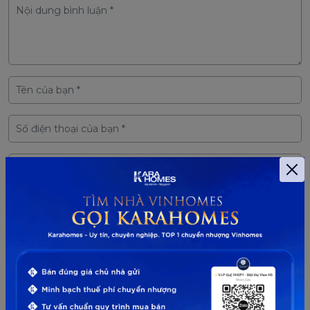
BÀI VIẾT CÙNG CHỦ ĐỀ: