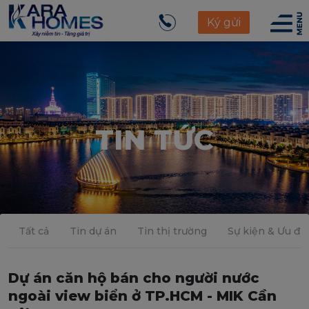
Ký gửi
TIN TỨC
Tất cả
Tin dự án
Tin thị trường
Sự kiện & Ưu đãi
Dự án căn hộ bán cho người nước
ngoài view biển ở TP.HCM - MIK Cần