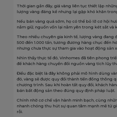
Thời gian gần đây, giá vàng liên tục thiết lập nh
lượng vàng đáng kể nhưng lại gặp khó khăn trong 
Nếu bán vàng quá sớm, họ có thể bỏ lỡ cơ hội hưởng
nắm giữ, nguồn vốn lại nằm yên trong két sắt và kh
Theo nhiều chuyên gia kinh tế, lượng vàng đang 
500 đến 1.000 tấn, tương đương hàng chục đến hơn
nhưng chưa thực sự tham gia vào hoạt động sản xu
Nhìn thấy thực tế đó, Vinhomes đã tiên phong tri
để khách hàng chuyển đổi nguồn vàng tích lũy thà
Điều đặc biệt là đây không phải mô hình dùng vàn
đó, vàng sẽ được quy đổi thành tiền đồng thông 
chương trình. Sau khi hoàn tất quy đổi, khách hà
bán bất động sản theo đúng quy định pháp luật.
Chính nhờ cơ chế vận hành minh bạch, cùng nhữn
nhanh chóng thu hút sự quan tâm mạnh mẽ từ gi
rỗi.