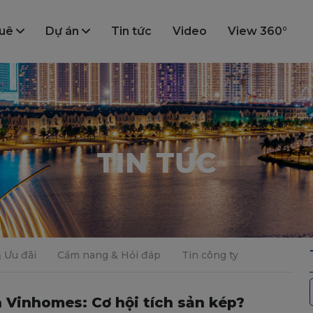
huê
Dự án
Tin tức
Video
View 360°
TIN TỨC
& Ưu đãi
Cẩm nang & Hỏi đáp
Tin công ty
 Vinhomes: Cơ hội tích sản kép?