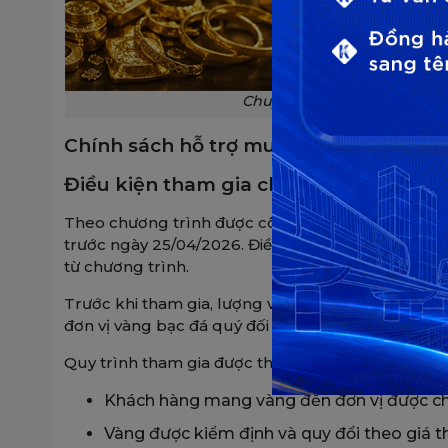
Chuyển đổi vàng nhàn rỗi th
Chính sách hỗ trợ mua nhà bằng vàng
Điều kiện tham gia chương trình mua
Theo chương trình được công bố, chính sách chỉ
trước ngày 25/04/2026. Điều kiện này được đưa r
từ chương trình.
Trước khi tham gia, lượng vàng của khách hàng s
đơn vị vàng bạc đá quý đối tác.
Quy trình tham gia được thực hiện theo các bước 
Khách hàng mang vàng đến đơn vị được chỉ
Vàng được kiểm định và quy đổi theo giá th