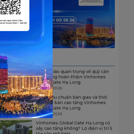
Tin tức nổi bật
Thông báo quan trọng về quỹ căn
thấp tầng hoàn thiện Vinhomes
Global Gate Hạ Long
23/06/2026
Hé lộ tiêu chuẩn bàn giao và thời
gian mở bán cao tầng Vinhomes
Global Gate Hạ Long
23/06/2026
Vinhomes Global Gate Hạ Long có
xây cao tầng không? Lộ diện vị trí 5
tòa sắp mở bán!