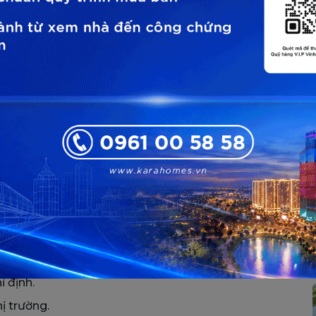
ành tài sản bất động sản giá trị
 của Vinhomes vận hành như thế nào?
 nhà bằng vàng
 áp dụng đối với lượng vàng mà khách hàng đã sở hữu
a nhằm ngăn chặn hiện tượng đầu cơ vàng để hưởng lợi
ẽ được xác thực nguồn gốc và định giá thông qua các
rõ ràng:
 định.
ị trường.