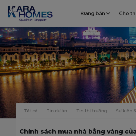
Đang bán
Cho t
Tất cả
Tin dự án
Tin thị trường
Sự kiện 
Chính sách mua nhà bằng vàng của