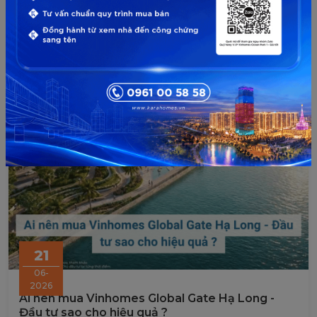
không? Lộ diện vị trí 5 tòa sắp mở bán!
21
06-
2026
Ai nên mua Vinhomes Global Gate Hạ Long -
Đầu tư sao cho hiệu quả ?