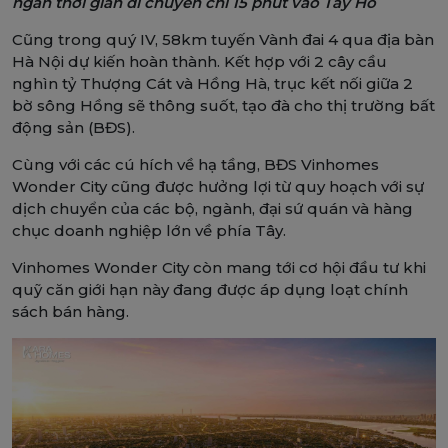
ngắn thời gian di chuyển chỉ 15 phút vào Tây Hồ
Cũng trong quý IV, 58km tuyến Vành đai 4 qua địa bàn
Hà Nội dự kiến hoàn thành. Kết hợp với 2 cây cầu
nghìn tỷ Thượng Cát và Hồng Hà, trục kết nối giữa 2
bờ sông Hồng sẽ thông suốt, tạo đà cho thị trường bất
động sản (BĐS).
Cùng với các cú hích về hạ tầng, BĐS Vinhomes
Wonder City cũng được hưởng lợi từ quy hoạch với sự
dịch chuyển của các bộ, ngành, đại sứ quán và hàng
chục doanh nghiệp lớn về phía Tây.
Vinhomes Wonder City còn mang tới cơ hội đầu tư khi
quỹ căn giới hạn này đang được áp dụng loạt chính
sách bán hàng.