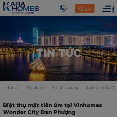
Ký gửi
TIN TỨC
Tất cả
Tin dự án
Tin thị trường
Sự kiện & Ưu đãi
Biệt thự mặt tiền 8m tại Vinhomes
Wonder City Đan Phượng