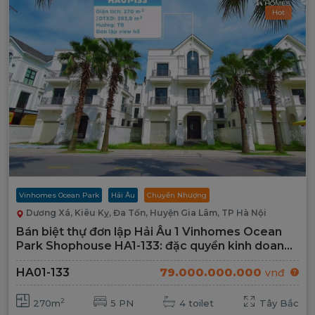
Hot
Vinhomes Ocean Park
Hải Âu
Chuyển Nhượng
Dương Xá, Kiêu Kỵ, Đa Tốn, Huyện Gia Lâm, TP Hà Nội
Bán biệt thự đơn lập Hải Âu 1 Vinhomes Ocean
Park Shophouse HA1-133: đặc quyền kinh doanh
sinh lời bền vững
HA01-133
79.000.000.000
vnđ
2
270m
5 PN
4 toilet
Tây Bắc