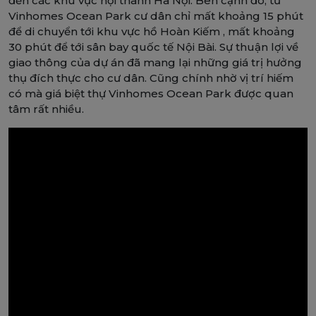
đến các khu vực nội thành Hà Nội. Bên cạnh đó, từ
Vinhomes Ocean Park cư dân chỉ mất khoảng 15 phút
để di chuyển tới khu vực hồ Hoàn Kiếm , mất khoảng
30 phút để tới sân bay quốc tế Nội Bài. Sự thuận lợi về
giao thông của dự án đã mang lại những giá trị hưởng
thụ đích thực cho cư dân. Cũng chính nhờ vị trí hiếm
có mà giá biệt thự Vinhomes Ocean Park được quan
tâm rất nhiều.