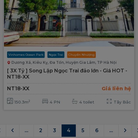
Vinhomes Ocean Park
Ngọc Trai
Chuyển Nhượng
Dương Xá, Kiêu Kỵ, Đa Tốn, Huyện Gia Lâm, TP Hà Nội
[ 3X Tỷ ] Song Lập Ngọc Trai đảo lớn - Giá HOT -
NT18-XX
NT18-XX
Giá liên hệ
2
150.3m
4 PN
4 toilet
Tây Bắc
...
2
3
4
5
6
...