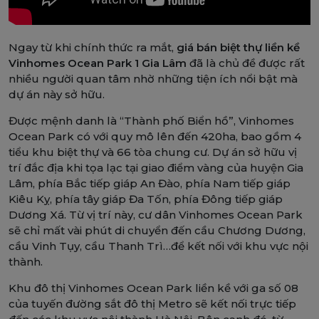
Ngay từ khi chính thức ra mắt,
giá bán biệt thự liền kề
Vinhomes Ocean Park 1 Gia Lâm
đã là chủ đề được rất
nhiều người quan tâm nhờ những tiện ích nổi bật mà
dự án này sở hữu.
Được mệnh danh là “Thành phố Biển hồ”, Vinhomes
Ocean Park có với quy mô lên đến 420ha, bao gồm 4
tiểu khu biệt thự và 66 tòa chung cư. Dự án sở hữu vị
trí đắc địa khi tọa lạc tại giao điểm vàng của huyện Gia
Lâm, phía Bắc tiếp giáp An Đào, phía Nam tiếp giáp
Kiêu Kỵ, phía tây giáp Đa Tốn, phía Đông tiếp giáp
Dương Xá. Từ vị trí này, cư dân Vinhomes Ocean Park
sẽ chỉ mất vài phút di chuyển đến cầu Chương Dương,
cầu Vinh Tụy, cầu Thanh Trì…để kết nối với khu vực nội
thành.
Khu đô thị Vinhomes Ocean Park liền kề với ga số 08
của tuyến đường sắt đô thị Metro sẽ kết nối trực tiếp