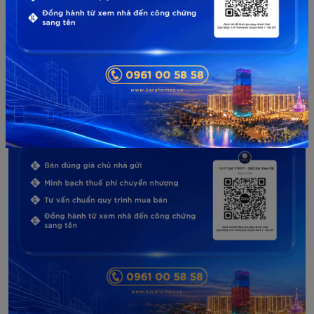
tin chi tiết về dự án
Vinhomes Ocean Park
cũng như
giá
biệt thự Ocean Park
để bạn đọc có thể hiểu rõ hơn
về vấn đề này.