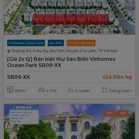
Vinhomes Ocean Park
Sao Biển
Chuyển Nhượng
Dương Xá, Kiêu Kỵ, Đa Tốn, Huyện Gia Lâm, TP Hà Nội
[Giá 2x tỷ] Bán biệt thự Sao Biển Vinhomes
Ocean Park SB09-XX
SB09-XX
Giá liên hệ
2
150m
4 PN
4 toilet
Đông Nam
Mới
Hot