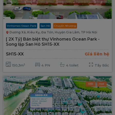
Vinhomes Ocean Park
San Hô
Chuyển Nhượng
Dương Xá, Kiêu Kỵ, Đa Tốn, Huyện Gia Lâm, TP Hà Nội
[ 2X Tỷ] Bán biệt thự Vinhomes Ocean Park -
Song lập San Hô SH15-XX
SH15-XX
Giá liên hệ
2
150,3m
4 PN
4 toilet
Tây Bắc
Mới
Hot