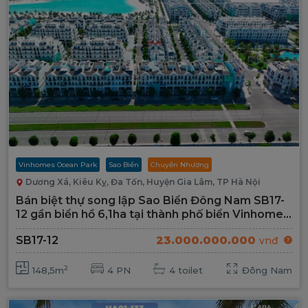
Vinhomes Ocean Park
Sao Biển
Chuyển Nhượng
Dương Xá, Kiêu Kỵ, Đa Tốn, Huyện Gia Lâm, TP Hà Nội
Bán biệt thự song lập Sao Biển Đông Nam SB17-
12 gần biển hồ 6,1ha tại thành phố biển Vinhomes
Ocean Park
SB17-12
23.000.000.000
vnđ
2
148,5m
4 PN
4 toilet
Đông Nam