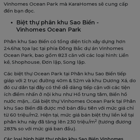
Vinhomes Ocean Park mà KaraHomes sẽ cung cấp
đến bạn đọc.
Biệt thự phân khu Sao Biển -
Vinhomes Ocean Park
Phân khu Sao Biển có tổng diện tích xây dựng hơn
24.6ha; tọa lạc tại phía Đông Bắc dự án Vinhomes
Ocean Park, bao gồm 823 căn với các loại hình: Liền
kề, Shophouse, Đơn lập, Song lập.
Các biệt thự Ocean Park tại Phân khu Sao Biển tiếp
giáp với 2 trục đường 40m & 52m và khu Dương Xá, do
đó cư dân tại đây có thể dễ dàng tiếp cận với các tiện
ích điểm nhấn ở nội khu như Hồ trung tâm, Biển hồ
nước mặn,…Giá biệt thự Vinhomes Ocean Park tại Phân
khu Sao Biển đã được mở bán đầu tiên với mức giá chỉ
từ 60 triệu/m2. Hiện tại, mức giá bán biệt thự liền kề tại
2
phân khu này đã tăng lên 230 triệu/m
(tương đương
283% so với mức giá ban đầu).
Các loại hình biệt thự phân khu Sao Biển Vinhomes