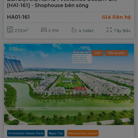
[HA1-161] - Shophouse bên sông
HA01-161
Giá liên hệ
2
272m
5 PN
4 toilet
Tây Bắc
Hot
Độc quyền
Vinhomes Ocean Park
Ngọc Trai
Karahomes Invest