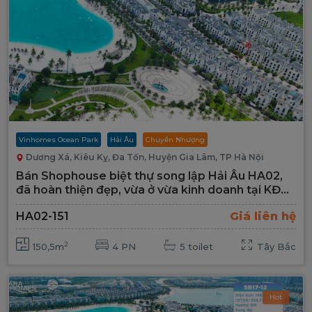
Vinhomes Ocean Park
Hải Âu
Chuyển Nhượng
Dương Xá, Kiêu Kỵ, Đa Tốn, Huyện Gia Lâm, TP Hà Nội
Bán Shophouse biệt thự song lập Hải Âu HA02,
đã hoàn thiện đẹp, vừa ở vừa kinh doanh tại KĐT
Vinhomes Ocean Park
HA02-151
Giá liên hệ
2
150,5m
4 PN
5 toilet
Tây Bắc
Hot