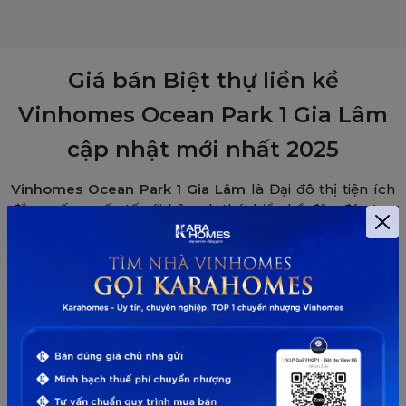
Giá bán Biệt thự liền kề
Vinhomes Ocean Park 1 Gia Lâm
cập nhật mới nhất 2025
Vinhomes Ocean Park
1 Gia Lâm
là Đại đô thị tiện ích
đẳng cấp quốc tế với hệ sinh thái biển hồ độc đáo tọa
lạc tại ngay cửa ngõ phía Đông Thủ đô Hà Nội. Với
nhiều ưu thế vượt trội về vị trí, tiện ích, thiết kế
Vinhomes Ocean Park luôn là điểm nóng thu hút giới
đầu tư và các cư dân hiện đại có nhu cầu ở thực.
Giá
bán biệt thự song lập Sao Biển Vinhomes Ocean
Park
hay các biệt thự tại các phân khu khác là vấn đề
được rất nhiều người quan tâm tìm hiểu. Vì vậy, để giải
đáp cho câu hỏi giá bán biệt thự Vinhomes Ocean
Park là bao nhiêu, Karahomes sẽ chia sẻ những thông