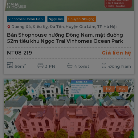
Vinhomes Ocean Park
Ngọc Trai
Chuyển Nhượng
Dương Xá, Kiêu Kỵ, Đa Tốn, Huyện Gia Lâm, TP Hà Nội
Bán Shophouse hướng Đông Nam, mặt đường
52m tiểu khu Ngọc Trai Vinhomes Ocean Park
NT08-219
Giá liên hệ
2
66m
3 PN
4 toilet
Đông Nam
Mới
Hot