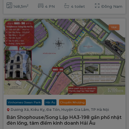
2
148,5m
4 PN
4 toilet
Đông Nam
Hot
Vinhomes Ocean Park
Hải Âu
Chuyển Nhượng
Dương Xá, Kiêu Kỵ, Đa Tốn, Huyện Gia Lâm, TP Hà Nội
Bán Shophouse/Song Lập HA3-198 gần phố nhật
đèn lồng, tâm điểm kinh doanh Hải Âu