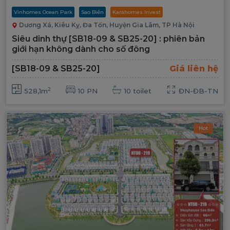
Vinhomes Ocean Park
Sao Biển
Karahomes Invest
Dương Xá, Kiêu Kỵ, Đa Tốn, Huyện Gia Lâm, TP Hà Nội
Siêu dinh thự [SB18-09 & SB25-20] : phiên bản
giới hạn không dành cho số đông
[SB18-09 & SB25-20]
Giá liên hệ
2
528,1m
10 PN
10 toilet
ĐN-ĐB-TN
Hot