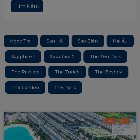
Tìm kiếm
Ngọc Trai
San Hô
Sao Biển
Hải Âu
Sapphire 1
Sapphire 2
The Zen Park
The Pavilion
The Zurich
The Beverly
The London
The Paris
Mới
Hot