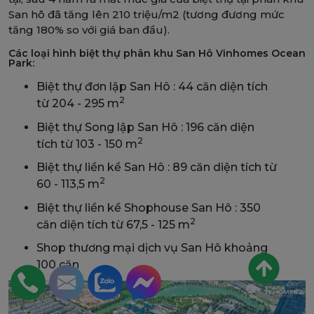
San hô đã tăng lên 210 triệu/m2 (tương đương mức
tăng 180% so với giá ban đầu).
Các loại hình biệt thự phân khu San Hô Vinhomes Ocean
Park:
Biệt thự đơn lập San Hô : 44 căn diện tích
2
từ 204 - 295 m
Biệt thự Song lập San Hô : 196 căn diện
2
tích từ 103 - 150 m
Biệt thự liền kề San Hô : 89 căn diện tích từ
2
60 - 113,5 m
Biệt thự liền kề Shophouse San Hô : 350
2
căn diện tích từ 67,5 - 125 m
Shop thương mại dịch vụ San Hô khoảng
100 căn