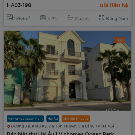
HA03-198
Giá liên hệ
2
149,4m
4 PN
3 toilet
Đông Nam
Hot
Vinhomes Ocean Park
Hải Âu
Chuyển Nhượng
Dương Xá, Kiêu Kỵ, Đa Tốn, Huyện Gia Lâm, TP Hà Nội
Bán biệt thự Hải Âu 1 Vinhomes Ocean Park