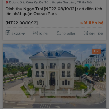
Dương Xá, Kiêu Kỵ, Đa Tốn, Huyện Gia Lâm, TP Hà Nội
Dinh thự Ngọc Trai [NT22-08/10/12] : có diện tích
lớn nhất quận Ocean Park
[NT22-08/10/12]
Giá liên hệ
2
842,5m
10 PN
10 toilet
ĐN - ĐB
Hot