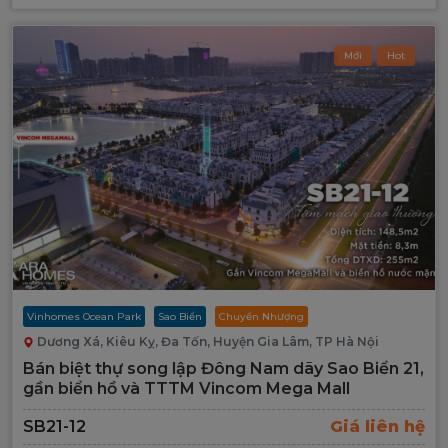
Mới
Hot
Vinhomes Ocean Park
Sao Biển
Chuyển Nhượng
Dương Xá, Kiêu Kỵ, Đa Tốn, Huyện Gia Lâm, TP Hà Nội
Bán biệt thự song lập Đông Nam dãy Sao Biển 21,
gần biển hồ và TTTM Vincom Mega Mall
SB21-12
Giá liên hệ