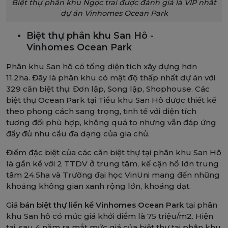
Biệt thự phân khu Ngọc trai được đánh giá là VIP nhất
dự án Vinhomes Ocean Park
Biệt thự phân khu San Hô -
Vinhomes Ocean Park
Phân khu San hô có tổng diện tích xây dựng hơn
11.2ha. Đây là phân khu có mật độ thấp nhất dự án với
329 căn biệt thự: Đơn lập, Song lập, Shophouse. Các
biệt thự Ocean Park tại Tiểu khu San Hô được thiết kế
theo phong cách sang trọng, tinh tế với diện tích
tương đối phù hợp, không quá to nhưng vẫn đáp ứng
đầy đủ nhu cầu đa dạng của gia chủ.
Điểm đặc biệt của các căn biệt thự tại phân khu San Hô
là gần kề với 2 TTDV ở trung tâm, kế cận hồ lớn trung
tâm 24.5ha và Trường đại học VinUni mang đến những
khoảng không gian xanh rộng lớn, khoáng đạt.
Giá
bán biệt thự liền kề Vinhomes Ocean Park
tại phân
khu San hô có mức giá khởi điểm là 75 triệu/m2. Hiện
tại, sau 4 năm ra mắt mức giá của biệt thự tại phân khu