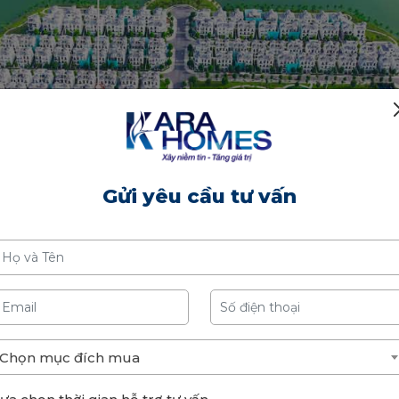
Gửi yêu cầu tư vấn
Biệt thự song lập NT05-27 tại tiểu khu Ngọc Trai đảo nhỏ
Chọn mục đích mua