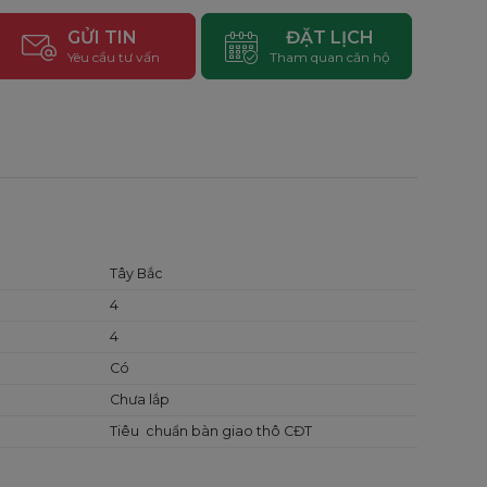
GỬI TIN
ĐẶT LỊCH
Yêu cầu tư vấn
Tham quan căn hộ
Tây Bắc
4
4
Có
Chưa lắp
Tiêu chuẩn bàn giao thô CĐT