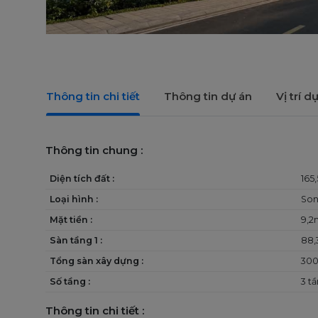
Thông tin chi tiết
Thông tin dự án
Vị trí d
Thông tin chung :
Diện tích đất :
165
Loại hình :
Son
Mặt tiền :
9,2
Sàn tầng 1 :
88,
Tổng sàn xây dựng :
300
Số tầng :
3 t
Thông tin chi tiết :