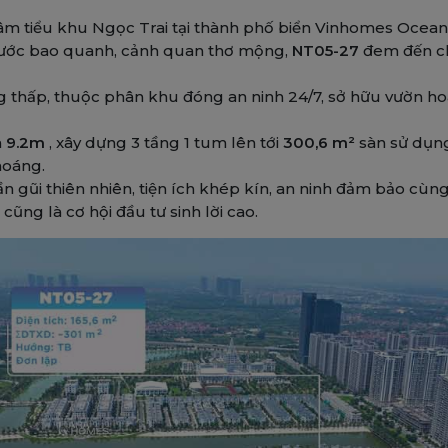
âm tiểu khu Ngọc Trai tại thành phố biển Vinhomes Ocean
nước bao quanh, cảnh quan thơ mộng,
NT05-27
đem đến cho
 thấp, thuộc phân khu đóng an ninh 24/7, sở hữu vườn hoa
à
9.2m
, xây dựng 3 tầng 1 tum lên tới
300,6 m²
sàn sử dụng
hoáng.
 gũi thiên nhiên, tiện ích khép kín, an ninh đảm bảo cùn
cũng là cơ hội đầu tư sinh lời cao.