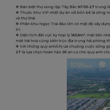
✥ Bán biệt thự song lập
Tây Bắc
NT05-27
trung t
✥ Thuộc khu VIP nhất dự án với bốn bề là sông 
và thư thái
✥ Phân khu Ngọc Trai đảo lớn có mật độ xây dựng
trí.
✥ Diện tích đất cực kỳ hợp lý
165,5m²
, mặt tiền nh
mát hài hoà cùng kiến trúc địa trung hải phóng t
✥ Với những quý anh/chị ưa chuộng cuộc sống gần
27
là lựa chọn hoàn hảo để an cư cho quý anh chị, 