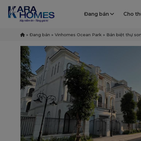
Đang bán
Cho t
»
Đang bán
»
Vinhomes Ocean Park
»
Bán biệt thự so