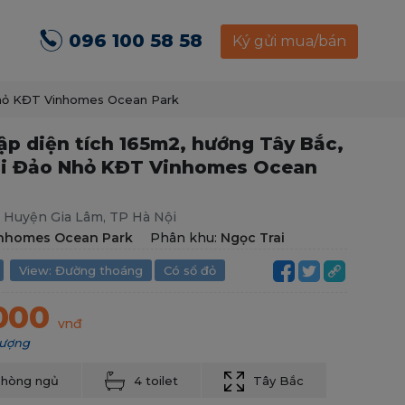
096 100 58 58
Ký gửi mua/bán
 Nhỏ KĐT Vinhomes Ocean Park
lập diện tích 165m2, hướng Tây Bắc,
ai Đảo Nhỏ KĐT Vinhomes Ocean
, Huyện Gia Lâm, TP Hà Nội
nhomes Ocean Park
Phân khu:
Ngọc Trai
View: Đường thoáng
Có sổ đỏ
.000
vnđ
hượng
phòng ngủ
4 toilet
Tây Bắc