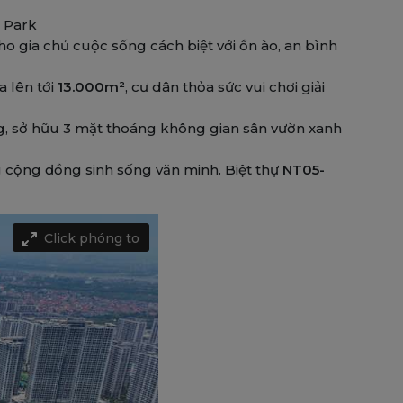
 Park
 gia chủ cuộc sống cách biệt với ồn ào, an bình
 lên tới
13.000m²
, cư dân thỏa sức vui chơi giải
, sở hữu 3 mặt thoáng không gian sân vườn xanh
g cộng đồng sinh sống văn minh. Biệt thự
NT05-
Click phóng to