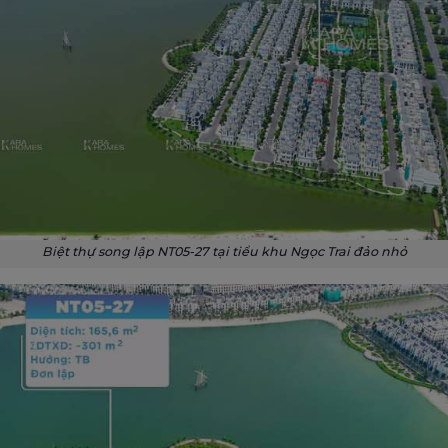
Biệt thự song lập NT05-27 tại tiểu khu Ngọc Trai đảo nhỏ