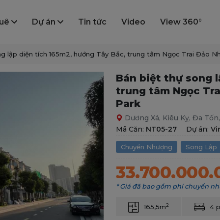
huê
Dự án
Tin tức
Video
View 360°
ng lập diện tích 165m2, hướng Tây Bắc, trung tâm Ngọc Trai Đảo
Bán biệt thự song 
trung tâm Ngọc Tr
Park
Dương Xá, Kiêu Kỵ, Đa Tốn
Mã Căn:
NT05-27
Dự án:
Vi
Chuyển Nhượng
Song Lập
33.700.000
* Giá đã bao gồm phí chuyển n
2
165,5m
4 