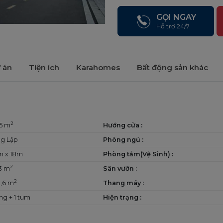
GỌI NGAY
Hỗ trợ 24/7
ự án
Tiện ích
Karahomes
Bất động sản khác
2
,5 m
Hướng cửa :
g Lập
Phòng ngủ :
m x 18m
Phòng tắm(Vệ Sinh) :
2
3 m
Sân vườn :
2
,6 m
Thang máy :
ầng + 1 tum
Hiện trạng :