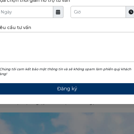
ựa chọn thời gian hỗ trợ tư vấn
êu cầu tư vấn
 Chúng tôi cam kết bảo mật thông tin và sẽ không spam làm phiền quý khách
àng!
Biệt thự song lập NT05-27 tại tiểu khu Ngọc Trai đảo nhỏ