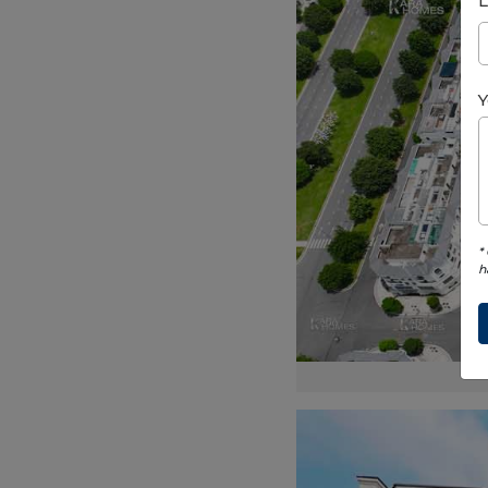
L
Y
*
h