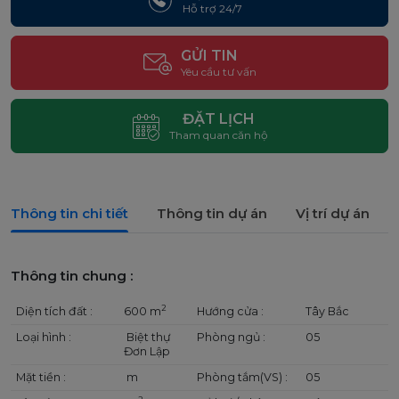
Hỗ trợ 24/7
GỬI TIN
Yêu cầu tư vấn
ĐẶT LỊCH
Tham quan căn hộ
Thông tin chi tiết
Thông tin dự án
Vị trí dự án
Thông tin chung :
2
Diện tích đất :
600 m
Hướng cửa :
Tây Bắc
Loại hình :
Biệt thự
Phòng ngủ :
05
Đơn Lập
Mặt tiền :
m
Phòng tắm(VS) :
05