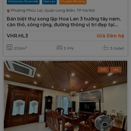
Vinhomes Riverside
Hoa Lan
Chuyển Nhượng
Phường Phúc Lợi, Quận Long Biên, TP Hà Nội
Bán biệt thự song lập Hoa Lan 3 hướng tây nam,
căn thô, sông rộng, đường thông vị trí đẹp tại
Vinhomes Riverside
VHR.HL3
Giá liên hệ
2
250m
5 PN
5 toilet
Mới
Hot