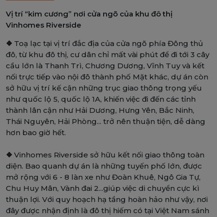
Vị trí “kim cương” nơi cửa ngõ của khu đô thị
Vinhomes Riverside
❖
Toạ lạc tại vị trí đắc địa của cửa ngõ phía Đông thủ
đô, từ khu đô thị, cư dân chỉ mất vài phút để đi tới 3 cây
cầu lớn là Thanh Trì, Chương Dương, Vĩnh Tuy và kết
nối trực tiếp vào nội đô thành phố Mặt khác, dự án còn
sở hữu vị trí kế cận những trục giao thông trọng yếu
như quốc lộ 5, quốc lộ 1A, khiến việc đi đến các tỉnh
thành lân cận như Hải Dương, Hưng Yên, Bắc Ninh,
Thái Nguyên, Hải Phòng... trở nên thuận tiện, dễ dàng
hơn bao giờ hết.
❖
Vinhomes Riverside sở hữu kết nối giao thông toàn
diện. Bao quanh dự án là những tuyến phố lớn, được
mở rộng với 6 - 8 làn xe như Đoàn Khuê, Ngô Gia Tự,
Chu Huy Mân, Vành đai 2...giúp việc di chuyển cực kì
thuận lợi. Với quy hoạch hạ tầng hoàn hảo như vậy, nơi
đây được nhận định là đô thị hiếm có tại Việt Nam sánh