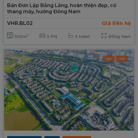
Bán Đơn Lập Bằng Lăng, hoàn thiện đẹp, có
thang máy, hướng Đông Nam
VHR.BL02
Giá liên hệ
2
502m
5 PN
5 toilet
Đông Nam
Mới
Hot