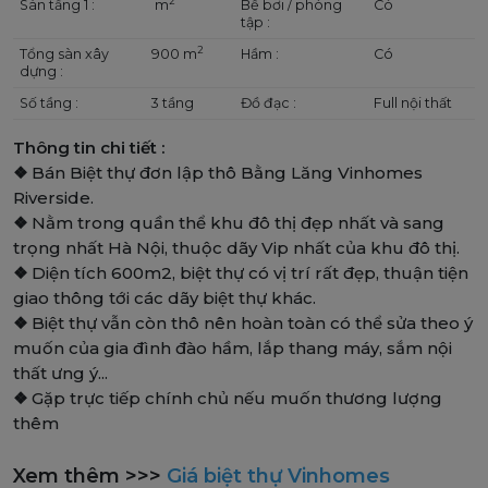
2
Sàn tầng 1 :
m
Bể bơi / phòng
Có
tập :
2
Tổng sàn xây
900 m
Hầm :
Có
dựng :
Số tầng :
3 tầng
Đồ đạc :
Full nội thất
Thông tin chi tiết :
❖
Bán Biệt thự đơn lập thô Bằng Lăng Vinhomes
Riverside.
❖
Nằm trong quần thể khu đô thị đẹp nhất và sang
trọng nhất Hà Nội, thuộc dãy Vip nhất của khu đô thị.
❖
Diện tích 600m2, biệt thự có vị trí rất đẹp, thuận tiện
giao thông tới các dãy biệt thự khác.
❖
Biệt thự vẫn còn thô nên hoàn toàn có thể sửa theo ý
muốn của gia đình đào hầm, lắp thang máy, sắm nội
thất ưng ý...
❖
Gặp trực tiếp chính chủ nếu muốn thương lượng
thêm
Xem thêm >>>
Giá biệt thự Vinhomes