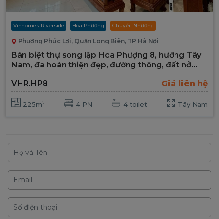
Vinhomes Riverside
Hoa Phượng
Chuyển Nhượng
Phường Phúc Lợi, Quận Long Biên, TP Hà Nội
Bán biệt thự song lập Hoa Phượng 8, hướng Tây
Nam, đã hoàn thiện đẹp, đường thông, đất nở
hậu, vị trí đẹp tại Vinhomes Riverside
VHR.HP8
Giá liên hệ
2
225m
4 PN
4 toilet
Tây Nam