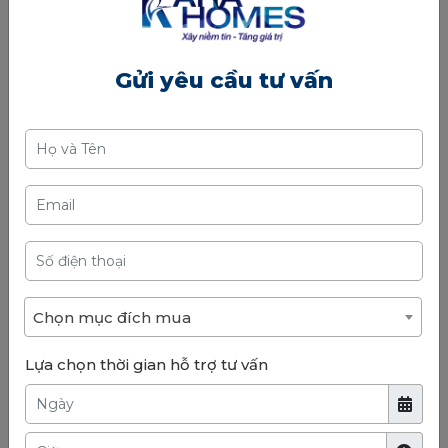
Hệ thống tiện ích cảnh quan toàn diện của dự án
Vinhomes Riverside
Gửi yêu cầu tư vấn
❖
Vinhomes Riverside là một trong những dự án bất
động sản hạng sang hiếm hoi sở hữu không gian sống
“chuẩn sinh thái” đẳng cấp tại Hà Nội – nơi có sự thiết
kế hài hòa, cân đối với thiên nhiên, mang đến cho cư
dân cuộc sống thân thiện, gần gũi với tự nhiên.
Chọn mục đích mua
Lựa chọn thời gian hỗ trợ tư vấn