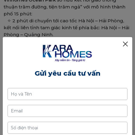
thuận trăm đường, tiện trăm ngả” với mô hình thành
phố 15 phút:
✧ 2 phút di chuyển tới cao tốc Hà Nội – Hải Phòng,
kết nối liên tỉnh tam giác kinh tế phía bắc: Hà Nội – Hải
Phòng – Quảng Ninh.
✧ 2 phút di chuyển qua quốc lộ 5A để kết nối tới sân
bay Quốc Tế Nội Bài.
✧ 10 - 15 phút tới 3 khu đô thị Vinhomes: Vinhomes
Riverside, Vinhomes Symphony, Vinhomes Times City.
✧ 15 phút tới khu vực Hồ Gươm - Cơ quan trọng điểm
Gửi yêu cầu tư vấn
các Bộ, Ban, Ngành & Khu vực CBD của Hà Nội: Bộ
Công Thương, Bộ Giao Thông Vận Tải, Bộ Tài Chính, Sở
văn hóa thông tin Hà Nội, Nhà Hát Lớn.
Đặc biệt, Hệ thống xe bus điện thông minh đầu tiên
của Việt Nam - VinBus từ tháng 4/2021, giúp 28.000 cư
dân dễ dàng di chuyển nội khu và kết nối trung tâm
Hà Nội.