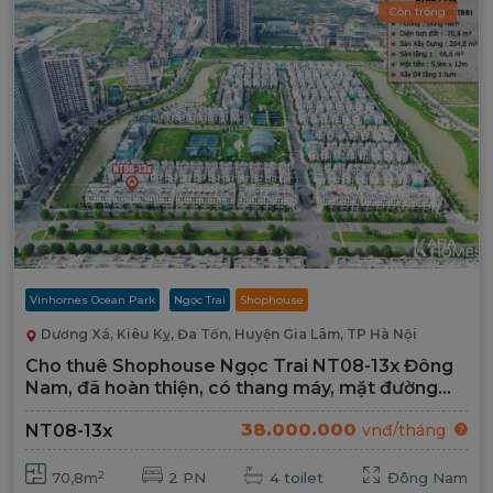
Còn trống
Vinhomes Ocean Park
Ngọc Trai
Shophouse
Dương Xá, Kiêu Kỵ, Đa Tốn, Huyện Gia Lâm, TP Hà Nội
Cho thuê Shophouse Ngọc Trai NT08-13x Đông
Nam, đã hoàn thiện, có thang máy, mặt đường
Đại Lộ 52m
38.000.000
NT08-13x
vnđ/tháng
2
70,8m
2 PN
4 toilet
Đông Nam