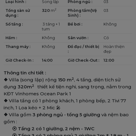
Loại hình :
Song lập
Phòng ngủ :
03
2
Tổng sàn sử
320
m
Phòng tắm(Vệ
03
dụng :
Sinh) :
Số tầng :
3 tầng + 1
Bể bơi :
Không
tum
Hầm :
Không
Sân vườn :
Có
Thang máy :
Không
Đồ đạc / thiết bị
Hoàn thiện
:
đẹp
Giờ Check-In :
14:00
Giờ Check-Out :
12:00
Thông tin chi tiết :
2
❖
Villa (song lập) rộng
150 m
, 4 tầng, diện tích sử
2
dụng
320m
thiết kế tiện nghi, sang trọng, nằm trong
KĐT Vinhomes Ocean Park 1
❖
Villa tầng có 1 phòng khách, 1 phòng bếp, 2 Tivi 77
inch, 1 Loa kéo + 2 Mic 🎤
❖
Villa gồm
3 phòng ngủ
-
tổng 5 giường
và nệm bao
gồm :
⦿
Tầng 2 có 1 giường, 2 nệm - 1WC
⦿
Tầng 3 có 2 phòng ngủ 2 giường 2m & 1,8 m - 1