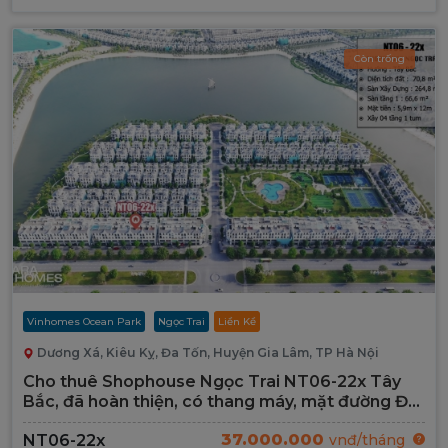
Còn trống
Vinhomes Ocean Park
Ngọc Trai
Liền Kề
Dương Xá, Kiêu Kỵ, Đa Tốn, Huyện Gia Lâm, TP Hà Nội
Cho thuê Shophouse Ngọc Trai NT06-22x Tây
Bắc, đã hoàn thiện, có thang máy, mặt đường Đại
Lộ 52m
37.000.000
NT06-22x
vnđ/tháng