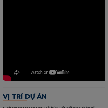
VỊ TRÍ DỰ ÁN
Vinhomes Ocean Park
sở hữu kết nối giao thông”