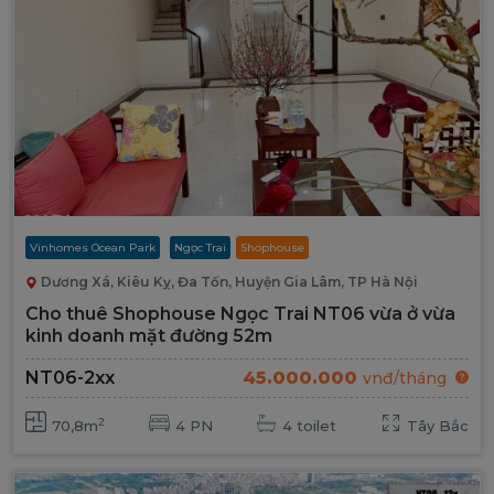
Vinhomes Ocean Park
Ngọc Trai
Shophouse
Dương Xá, Kiêu Kỵ, Đa Tốn, Huyện Gia Lâm, TP Hà Nội
Cho thuê Shophouse Ngọc Trai NT06 vừa ở vừa
kinh doanh mặt đường 52m
45.000.000
NT06-2xx
vnđ/tháng
2
70,8m
4 PN
4 toilet
Tây Bắc