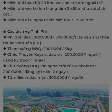
❖
Miễn phí toàn bộ 20 khu vui chơi trẻ em ngoài trời
❖
Miễn phí vào hồ lớn trung tâm 24.5ha, khu vui chơi
cát…
❖
Miễn phí đậu ngay trước biệt thự 3 - 5 xe ô tô
◉
Các dịch vụ Tính Phí
❖
Phí dọn dẹp : 300.000đ - 500.000đ/1 lần sau ăn ( thoả
thuận với quản gia )
❖
Than nướng BBQ : 100.000đ / 5kg
❖
Chèo Thuyền Kayak , đạp vịt : 200.000đ /1 người (
đăng ký trước 1 ngày )
❖
Khu nướng BBQ lớn ngoài trời của Vinhomes :
200.000đ ( đăng ký trước 2 ngày )
❖
Tắm Biển nước mặn : 300.000đ /1 người