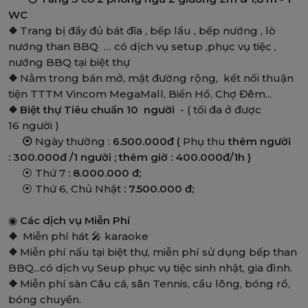
WC
❖
Trang bị đầy đủ bát đĩa , bếp lẩu , bếp nướng , lò
nướng than BBQ … có dịch vụ setup ,phục vụ tiệc ,
nướng BBQ tại biệt thự
❖
Nằm trong bán mở, mặt đường rộng, kết nối thuận
tiện TTTM Vincom MegaMall, Biển Hồ, Chợ Đêm...
❖
Biệt thự Tiêu chuẩn 10 người
- ( tối đa ở được
16 người )
⦿
Ngày thường :
6.500.000đ (
Phụ thu
thêm người
: 300.000đ /1 người ; thêm giờ : 400.000đ/1h )
⦿ Thứ 7
: 8.000.000 đ;
⦿ Thứ 6, Chủ Nhật
: 7.500.000 đ;
◉
Các dịch vụ Miễn Phí
❖
Miễn phí hát 🎤 karaoke
❖
Miễn phí nấu tại biệt thự, miễn phí sử dụng bếp than
BBQ...có dịch vụ Seup phục vụ tiệc sinh nhật, gia đình.
❖
Miễn phí sàn Câu cá, sân Tennis, cầu lông, bóng rổ,
bóng chuyền.