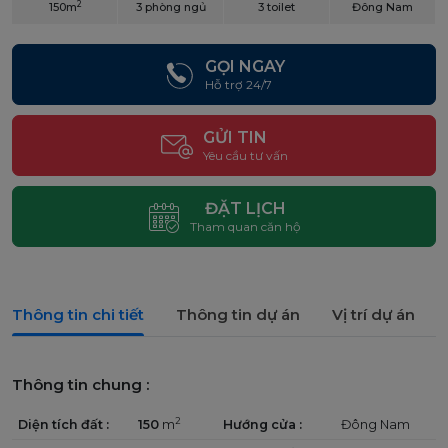
2
150m
3 phòng ngủ
3 toilet
Đông Nam
GỌI NGAY
Hỗ trợ 24/7
GỬI TIN
Yêu cầu tư vấn
ĐẶT LỊCH
Tham quan căn hộ
Thông tin chi tiết
Thông tin dự án
Vị trí dự án
Thông tin chung :
2
Diện tích đất :
150
m
Hướng cửa :
Đông Nam