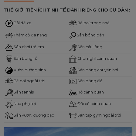
THẾ GIỚI TIỆN ÍCH TINH TẾ DÀNH RIÊNG CHO CƯ DÂN :
Bãi để xe
Bể bơi trong nhà
Thảm cỏ đa năng
Sân bóng bàn
Sân chơi trẻ em
Sân cầu lông
Sân bóng rổ
Chòi nghỉ cảnh quan
Vườn dưỡng sinh
Sân bóng chuyền hơi
Bể bơi ngoài trời
Sân bóng đá
Sân tennis
Hồ cảnh quan
Nhà phụ trợ
Đồi cỏ cảnh quan
Sân vườn, đường dạo
Sân tập gym ngoài trời