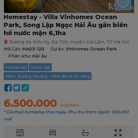
Homestay - Villa Vinhomes Ocean
Park, Song Lập Ngọc Hải Âu gần biển
hồ nước mặn 6,1ha
Dương Xá, Kiêu Kỵ, Đa Tốn, Huyện Gia Lâm, TP Hà Nội
Mã Căn:
HA03-120
Dự án:
Vinhomes Ocean Park
Phân khu:
Hải Âu
Homestay
Song Lập
View: Đường thoáng - Nhà để xe 05 tầng
6.500.000
vnđ/đêm
* Giá thuê homestay theo ngày. Phụ thu thêm người : 300,000
vnđ