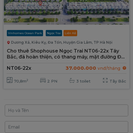
Vinhomes Ocean Park
Ngọc Trai
Liền Kề
Dương Xá, Kiêu Kỵ, Đa Tốn, Huyện Gia Lâm, TP Hà Nội
Cho thuê Shophouse Ngọc Trai NT06-22x Tây
Bắc, đã hoàn thiện, có thang máy, mặt đường Đại
Lộ 52m
37.000.000
NT06-22x
vnđ/tháng
2
70,8m
2 PN
3 toilet
Tây Bắc