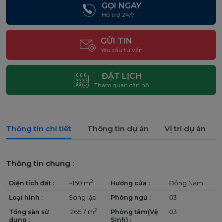
GỌI NGAY
Hỗ trợ 24/7
GỬI TIN
Yêu cầu tư vấn
ĐẶT LỊCH
Tham quan căn hộ
Thông tin chi tiết
Thông tin dự án
Vị trí dự án
Thông tin chung :
2
Diện tích đất :
~150 m
Hướng cửa :
Đông Nam
Loại hình :
Song lập
Phòng ngủ :
03
2
Tổng sàn sử
265,7 m
Phòng tắm(Vệ
03
dụng :
Sinh) :