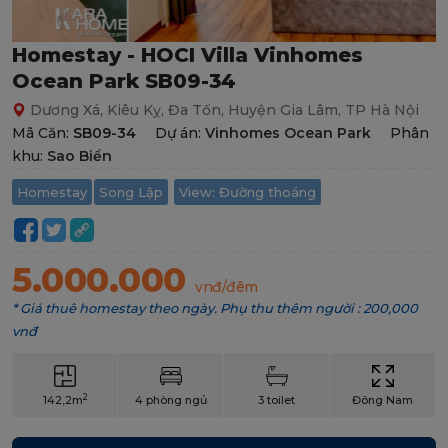
Homestay - HOCI Villa Vinhomes
Ocean Park SB09-34
Dương Xá, Kiêu Kỵ, Đa Tốn, Huyện Gia Lâm, TP Hà Nội
Mã Căn:
SB09-34
Dự án:
Vinhomes Ocean Park
Phân
khu:
Sao Biển
Homestay
Song Lập
View: Đường thoáng
5.000.000
vnđ/đêm
* Giá thuê homestay theo ngày. Phụ thu thêm người : 200,000
vnđ
2
142,2m
4 phòng ngủ
3 toilet
Đông Nam