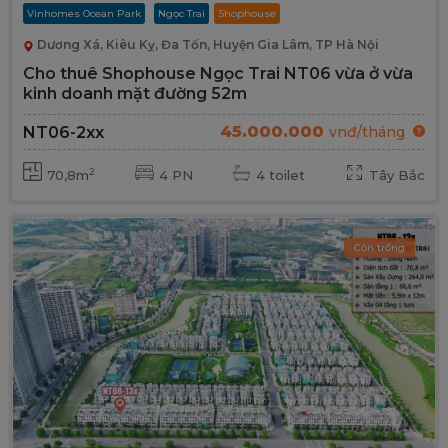
Vinhomes Ocean Park
Ngọc Trai
Shophouse
Dương Xá, Kiêu Kỵ, Đa Tốn, Huyện Gia Lâm, TP Hà Nội
Cho thuê Shophouse Ngọc Trai NT06 vừa ở vừa
kinh doanh mặt đường 52m
45.000.000
NT06-2xx
vnđ/tháng
2
70,8m
4 PN
4 toilet
Tây Bắc
Còn trống