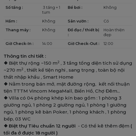
Số tầng :
3 tầng + 1
Bể bơi :
Không
tum
Hầm :
Không
Sân vườn :
Có
Thang máy :
Không
Đồ đạc / thiết bị
Hoàn thiện
:
đẹp
Giờ Check-In :
14:00
Giờ Check-Out :
12:00
Thông tin chi tiết :
2
❖
Biệt thự rộng ~150 m
, 3 tầng tổng diện tích sử dụng
2
~270 m
, thiết kế tiện nghi , sang trọng , toàn bộ nội
thất nhập khẩu , Smart Home
❖
Nằm trong bán mở, mặt đường rộng, kết nối thuận
tiện TTTM Vincom MegaMall, Biển Hồ, Chợ Đêm...
❖
Villa có 04 phòng khép kín bao gồm : 1 phòng 3
giường ngủ, 1 phòng 2 giường ngủ, 1 phòng 1 giường
ngủ, 1 phòng kê bàn Poker, 1 phòng khách , 1 phòng
bếp, 03 WC
❖
Biệt thự Tiêu chuẩn 12 người
- Có thể kê thêm đệm
(
tối đa ở được 18 người )