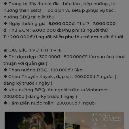
❖
Trang bị đầy đủ bát đĩa , bếp lẩu , bếp nướng , lò
nướng than BBQ … có dịch vụ setup ,phục vụ tiệc ,
nướng BBQ tại biệt thự
❖
Ngày thường giá :
5.000.000đ;
Thứ 7
: 7.000.000
đ;
Thứ 6,CN
: 6.000.000 đ;
Phụ phí từ người thứ
11 :
200.000đ /1 người; Miễn phụ thu trẻ em dưới 6 tuổi
◉ CÁC DỊCH VỤ TÍNH PHÍ
❖
Phí dọn dẹp : 300.000đ - 500.000đ/1 lần sau ăn ( thoả
thuận với quản gia )
❖
Than nướng BBQ : 100.000đ / 5kg
❖
Chèo Thuyền Kayak , đạp vịt : 200.000đ /1 người (
đăng ký trước 1 ngày )
❖
Khu nướng BBQ lớn ngoài trời của Vinhomes :
200.000đ ( đăng ký trước 1 ngày )
❖
Tắm Biển nước mặn : 200.000đ /1 người