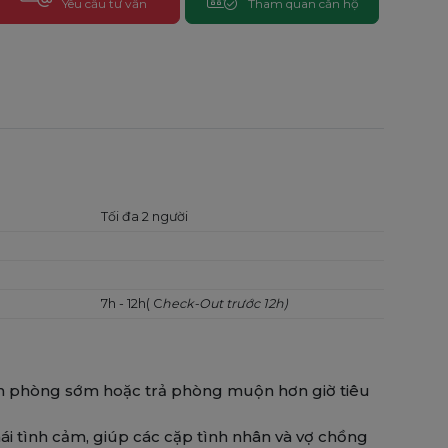
Yêu cầu tư vấn
Tham quan căn hộ
Tối đa 2 người
7h - 12h( C
heck-Out trước 12h)
n phòng sớm hoặc trả phòng muộn hơn giờ tiêu
hái tình cảm, giúp các cặp tình nhân và vợ chồng