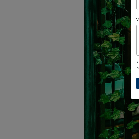
Y
*
h