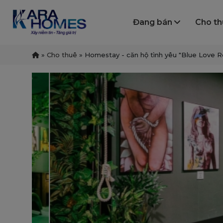
Đang bán
Cho t
»
Cho thuê
»
Homestay - căn hộ tình yêu "Blue Love 