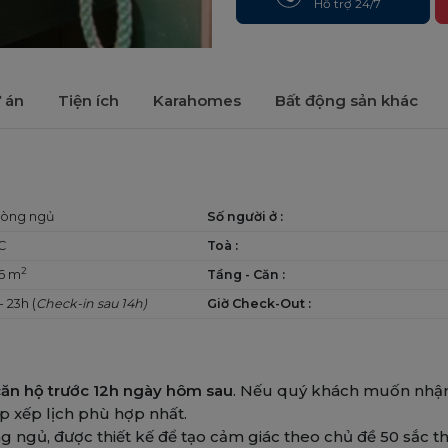
Hỗ trợ 24/7
ự án
Tiện ích
Karahomes
Bất động sản khác
hòng ngủ
Số người ở :
C
Toà :
2
6 m
Tầng - Căn :
- 23h (
Check-in sau 14h)
Giờ Check-Out :
 căn hộ trước 12h ngày hôm sau
. Nếu quý khách muốn nhậ
p xếp lịch phù hợp nhất.
g ngủ, được thiết kế để tạo cảm giác theo chủ đề 50 sắc t