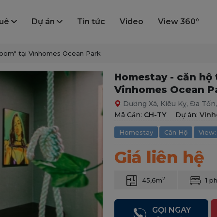
huê
Dự án
Tin tức
Video
View 360°
Room" tại Vinhomes Ocean Park
Homestay - căn hộ 
Vinhomes Ocean P
Dương Xá, Kiêu Kỵ, Đa Tốn
Mã Căn:
CH-TY
Dự án:
Vinh
Homestay
Căn Hộ
View:
Giá liên hệ
2
45,6m
1 p
GỌI NGAY