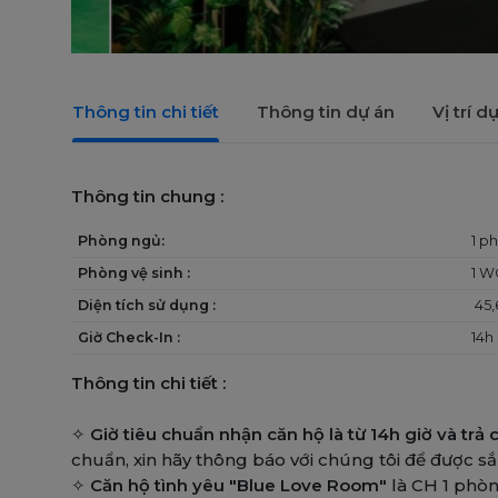
Thông tin chi tiết
Thông tin dự án
Vị trí d
Thông tin chung :
Phòng ngủ:
1 p
Phòng vệ sinh :
1 W
Diện tích sử dụng :
45,
Giờ Check-In :
14h 
Thông tin chi tiết :
✧
Giờ tiêu chuẩn nhận căn hộ là từ 14h giờ và trả
chuẩn, xin hãy thông báo với chúng tôi để được sắ
✧
Căn hộ tình yêu "Blue Love Room"
là CH 1 phòn