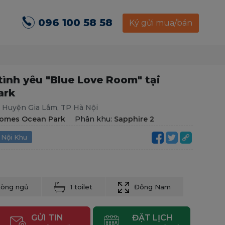
096 100 58 58
Ký gửi mua/bán
tình yêu "Blue Love Room" tại
ark
, Huyện Gia Lâm, TP Hà Nội
omes Ocean Park
Phân khu:
Sapphire 2
 Nội Khu
hòng ngủ
1 toilet
Đông Nam
GỬI TIN
ĐẶT LỊCH