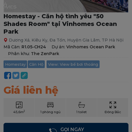
Homestay - Căn hộ tình yêu "50
Shades Room" tại Vinhomes Ocean
Park
Dương Xá, Kiêu Kỵ, Đa Tốn, Huyện Gia Lâm, TP Hà Nội
Mã Căn:
R1.05-CH24
Dự án:
Vinhomes Ocean Park
Phân khu:
The ZenPark
Homestay
Căn Hộ
View: View bể bơi thoáng
Giá liên hệ
2
45,6m
1 phòng ngủ
1 toilet
Đông Bắc
GỌI NGAY