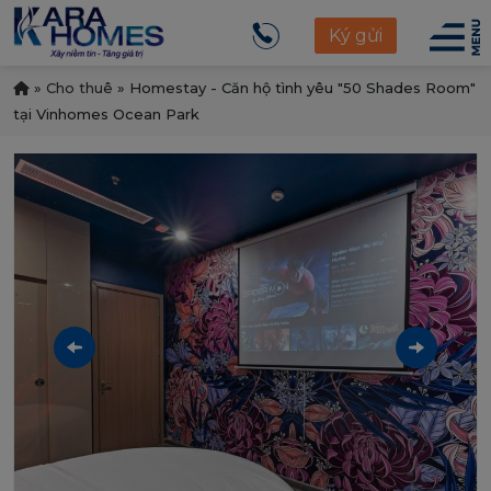
Ký gửi
»
Cho thuê
»
Homestay - Căn hộ tình yêu "50 Shades Room"
tại Vinhomes Ocean Park