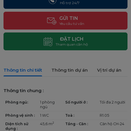
Hỗ trợ 24/7
GỬI TIN
Yêu cầu tư vấn
ĐẶT LỊCH
Tham quan căn hộ
Thông tin chi tiết
Thông tin dự án
Vị trí dự án
Thông tin chung :
Phòng ngủ:
1 phòng
Số người ở :
Tối đa 2 người
ngủ
Phòng vệ sinh :
1 WC
Toà :
R1.05
2
Diện tích sử
45,6 m
Tầng - Căn :
Căn hộ CH-24
dụng :