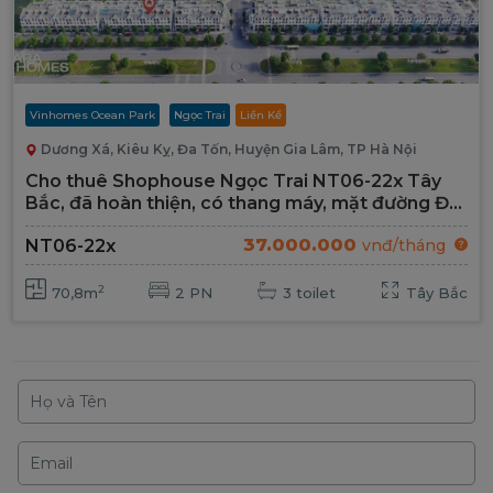
Vinhomes Ocean Park
Ngọc Trai
Liền Kề
Dương Xá, Kiêu Kỵ, Đa Tốn, Huyện Gia Lâm, TP Hà Nội
Cho thuê Shophouse Ngọc Trai NT06-22x Tây
Bắc, đã hoàn thiện, có thang máy, mặt đường Đại
Lộ 52m
37.000.000
NT06-22x
vnđ/tháng
2
70,8m
2 PN
3 toilet
Tây Bắc