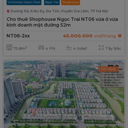
Vinhomes Ocean Park
Ngọc Trai
Shophouse
Dương Xá, Kiêu Kỵ, Đa Tốn, Huyện Gia Lâm, TP Hà Nội
Cho thuê Shophouse Ngọc Trai NT06 vừa ở vừa
kinh doanh mặt đường 52m
45.000.000
NT06-2xx
vnđ/tháng
2
70,8m
4 PN
4 toilet
Tây Bắc
Còn trống