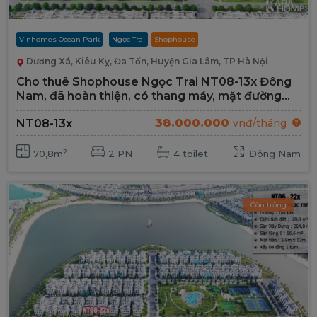
Vinhomes Ocean Park
Ngọc Trai
Shophouse
Dương Xá, Kiêu Kỵ, Đa Tốn, Huyện Gia Lâm, TP Hà Nội
Cho thuê Shophouse Ngọc Trai NT08-13x Đông
Nam, đã hoàn thiện, có thang máy, mặt đường
Đại Lộ 52m
38.000.000
NT08-13x
vnđ/tháng
2
70,8m
2 PN
4 toilet
Đông Nam
Còn trống