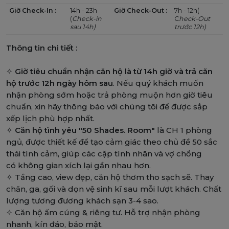
Giờ Check-In :
14h - 23h
Giờ Check-Out :
7h - 12h(
(
Check-in
C
heck-Out
sau 14h)
trước 12h)
Thông tin chi tiết :
✧
Giờ tiêu chuẩn nhận căn hộ là từ 14h giờ và trả căn
hộ trước 12h ngày hôm sau
. Nếu quý khách muốn
nhận phòng sớm hoặc trả phòng muộn hơn giờ tiêu
chuẩn, xin hãy thông báo với chúng tôi để được sắp
xếp lịch phù hợp nhất.
✧
Căn hộ tình yêu "50 Shades. Room"
là CH 1 phòng
ngủ, được thiết kế để tạo cảm giác theo chủ đề 50 sắc
thái tình cảm, giúp các cặp tình nhân và vợ chồng
có không gian xích lại gần nhau hơn.
✧ Tầng cao, view đẹp, căn hộ thơm tho sạch sẽ. Thay
chăn, ga, gối và dọn vệ sinh kĩ sau mỗi lượt khách. Chất
lượng tương đương khách sạn 3-4 sao.
✧ Căn hộ ấm cúng & riêng tư. Hỗ trợ nhận phòng
nhanh, kín đáo, bảo mật.