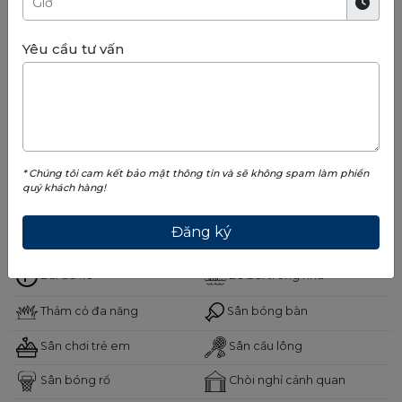
Yêu cầu tư vấn
* Chúng tôi cam kết bảo mật thông tin và sẽ không spam làm phiền
TIỆN ÍCH
quý khách hàng!
THẾ GIỚI TIỆN ÍCH TINH TẾ DÀNH RIÊNG CHO CƯ DÂN :
Bãi để xe
Bể bơi trong nhà
Thảm cỏ đa năng
Sân bóng bàn
Sân chơi trẻ em
Sân cầu lông
Sân bóng rổ
Chòi nghỉ cảnh quan