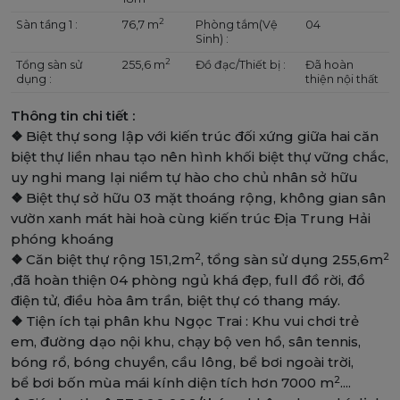
2
Sàn tầng 1 :
76,7 m
Phòng tắm(Vệ
04
Sinh) :
2
Tổng sàn sử
255,6 m
Đồ đạc/Thiết bị :
Đã hoàn
dụng :
thiện nội thất
Thông tin chi tiết :
❖
Biệt thự song lập với kiến trúc đối xứng giữa hai căn
biệt thự liền nhau tạo nên hình khối biệt thự vững chắc,
uy nghi mang lại niềm tự hào cho chủ nhân sở hữu
❖
Biệt thự sở hữu 03 mặt thoáng rộng, không gian sân
vườn xanh mát hài hoà cùng kiến trúc Địa Trung Hải
phóng khoáng
2
2
❖
Căn biệt thự rộng 151,2m
, tổng sàn sử dụng 255,6m
,đã hoàn thiện 04 phòng ngủ khá đẹp, full đồ rời, đồ
điện tử, điều hòa âm trần, biệt thự có thang máy.
❖
Tiện ích tại phân khu Ngọc Trai : Khu vui chơi trẻ
em, đường dạo nội khu, chạy bộ ven hồ, sân tennis,
bóng rổ, bóng chuyền, cầu lông, bể bơi ngoài trời,
2
bể bơi bốn mùa mái kính diện tích hơn 7000 m
....