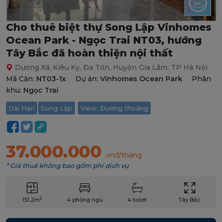
Cho thuê biệt thự Song Lập Vinhomes
Ocean Park - Ngọc Trai NT03, hướng
Tây Bắc đã hoàn thiện nội thất
Dương Xá, Kiêu Kỵ, Đa Tốn, Huyện Gia Lâm, TP Hà Nội
Mã Căn:
NT03-1x
Dự án:
Vinhomes Ocean Park
Phân
khu:
Ngọc Trai
Dài Hạn
Song Lập
View: Đường thoáng
37.000.000
vnđ/tháng
* Giá thuê không bao gồm phí dịch vụ
2
151,2m
4 phòng ngủ
4 toilet
Tây Bắc