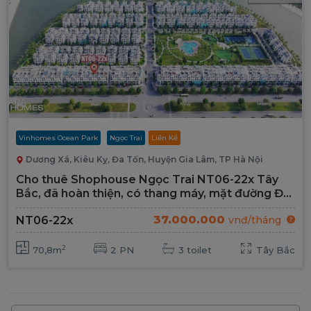
Vinhomes Ocean Park
Ngọc Trai
Liền Kề
Dương Xá, Kiêu Kỵ, Đa Tốn, Huyện Gia Lâm, TP Hà Nội
Cho thuê Shophouse Ngọc Trai NT06-22x Tây
Bắc, đã hoàn thiện, có thang máy, mặt đường Đại
Lộ 52m
37.000.000
NT06-22x
vnđ/tháng
2
70,8m
2 PN
3 toilet
Tây Bắc