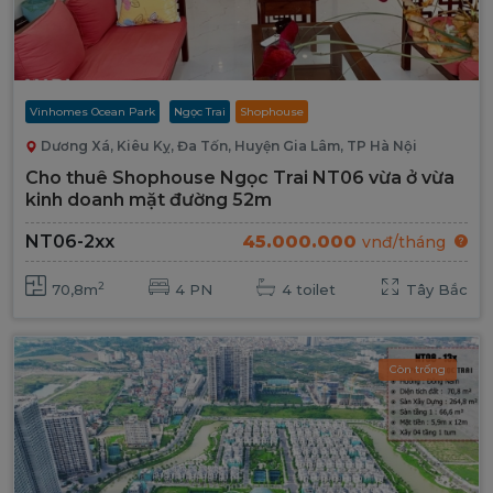
Vinhomes Ocean Park
Ngọc Trai
Shophouse
Dương Xá, Kiêu Kỵ, Đa Tốn, Huyện Gia Lâm, TP Hà Nội
Cho thuê Shophouse Ngọc Trai NT06 vừa ở vừa
kinh doanh mặt đường 52m
45.000.000
NT06-2xx
vnđ/tháng
2
70,8m
4 PN
4 toilet
Tây Bắc
Còn trống