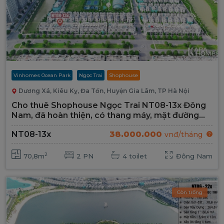
Vinhomes Ocean Park
Ngọc Trai
Shophouse
Dương Xá, Kiêu Kỵ, Đa Tốn, Huyện Gia Lâm, TP Hà Nội
Cho thuê Shophouse Ngọc Trai NT08-13x Đông
Nam, đã hoàn thiện, có thang máy, mặt đường
Đại Lộ 52m
38.000.000
NT08-13x
vnđ/tháng
2
70,8m
2 PN
4 toilet
Đông Nam
Còn trống