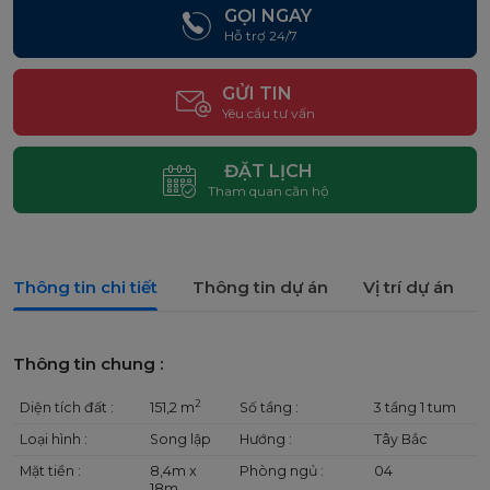
GỌI NGAY
Hỗ trợ 24/7
GỬI TIN
Yêu cầu tư vấn
ĐẶT LỊCH
Tham quan căn hộ
Thông tin chi tiết
Thông tin dự án
Vị trí dự án
Thông tin chung :
2
Diện tích đất :
151,2 m
Số tầng :
3 tầng 1 tum
Loại hình :
Song lập
Hướng :
Tây Bắc
Mặt tiền :
8,4m x
Phòng ngủ :
04
18m