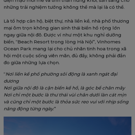
diện mạo mới mẻ và tinh thần hứng khởi, sẵn sàng cho
những trải nghiệm tưởng không thể mà lại là có thể.
Là tổ hợp căn hộ, biệt thự, nhà liền kề, nhà phố thương
mại ôm trọn không gian sinh thái biển hồ rộng lớn
ngay giữa nội đô. Được ví như một khu nghỉ dưỡng
biển, “Beach Resort trong lòng Hà Nội”, Vinhomes
Ocean Park mang lại cho chủ nhân tinh hoa trong xã
hội một cuộc sống viên mãn, đủ đầy, không phải đắn
đo giữa những lựa chọn.
“
Nơi liền kề phố phường sôi động là xanh ngát đại
dương
Nơi giữa nội đô là cận biển kề hồ, là góc bể chân mây
Nơi chỉ một bước là thư thái vùi chân dưới làn cát mịn
và cũng chỉ một bước là thỏa sức reo vui với nhịp sống
năng động từng ngày
.”