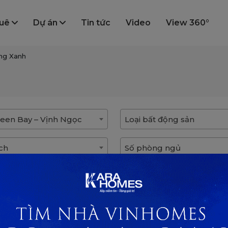
huê
Dự án
Tin tức
Video
View 360°
ng Xanh
een Bay – Vịnh Ngọc
Loại bất động sản
ích
Số phòng ngủ