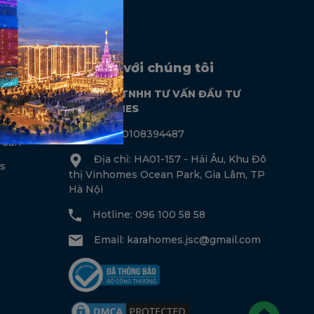
Liên hệ với chúng tôi
CÔNG TY TNHH TƯ VẤN ĐẦU TƯ
KARAHOMES
ộng sản
MST: 0108394487
 sản
Địa chỉ: HA01-157 - Hải Âu, Khu Đô
s
thị Vinhomes Ocean Park, Gia Lâm, TP
Hà Nội
Hotline: 096 100 58 58
Email:
karahomes.jsc@gmail.com