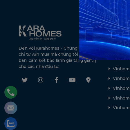
Dự án n
Vinhome
Đến với Karahomes - Chúng tôi không
The Ful
chỉ tư vấn mua mà chúng tôi còn tư vấn
Vinhome
bán, cam kết bảo lãnh gia tăng giá trị
cho các nhà đầu tư.
Vinhome
Vinhom
Vinhome
Vinhome
Vinhome