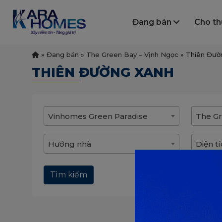
Đang bán
Cho t
»
Đang bán
»
The Green Bay – Vịnh Ngọc
»
Thiên Đườ
THIÊN ĐƯỜNG XANH
Vinhomes Green Paradise
The Gr
Hướng nhà
Diện t
Tìm kiếm