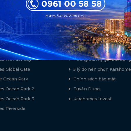
ổi bật
Hỗ trợ
s Green Paradise
Về chúng tôi - Karahomes
lton - CapitaLand
Hướng dẫn giao dịch bất đ
s Wonder City
Hướng dẫn ký gửi bất động
s Global Gate
5 lý do nên chọn Karahome
e Ocean Park
Chính sách bảo mật
s Ocean Park 2
Tuyển Dụng
s Ocean Park 3
Karahomes Invest
s Riverside