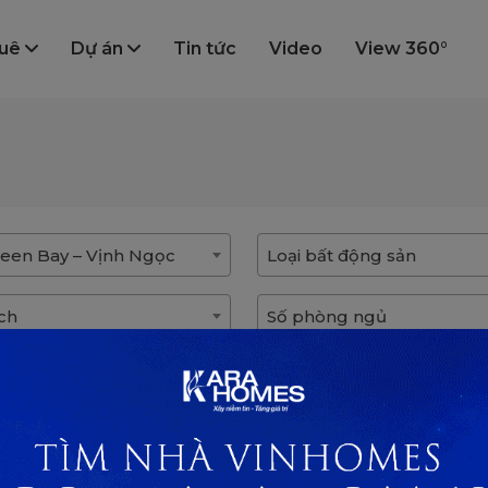
huê
Dự án
Tin tức
Video
View 360°
een Bay – Vịnh Ngọc
Loại bất động sản
ích
Số phòng ngủ