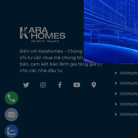
Dự án n
Vinhome
Đến với Karahomes - Chúng tôi không
The Ful
chỉ tư vấn mua mà chúng tôi còn tư vấn
Vinhome
bán, cam kết bảo lãnh gia tăng giá trị
cho các nhà đầu tư.
Vinhome
Vinhom
Vinhome
Vinhome
Vinhome