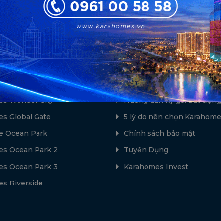
ổi bật
Hỗ trợ
s Green Paradise
Về chúng tôi - Karahomes
lton - CapitaLand
Hướng dẫn giao dịch bất đ
s Wonder City
Hướng dẫn ký gửi bất động
s Global Gate
5 lý do nên chọn Karahome
e Ocean Park
Chính sách bảo mật
s Ocean Park 2
Tuyển Dụng
s Ocean Park 3
Karahomes Invest
s Riverside