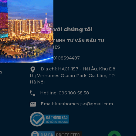
Liên hệ với chúng tôi
CÔNG TY TNHH TƯ VẤN ĐẦU TƯ
KARAHOMES
ộng sản
MST: 0108394487
 sản
Địa chỉ: HA01-157 - Hải Âu, Khu Đô
s
thị Vinhomes Ocean Park, Gia Lâm, TP
Hà Nội
Hotline: 096 100 58 58
Email:
karahomes.jsc@gmail.com