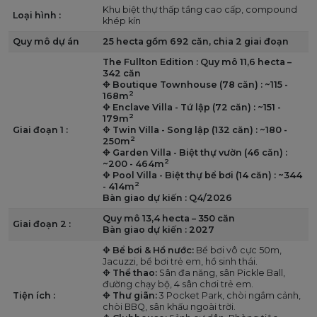
Khu biệt thự thấp tầng cao cấp, compound
Loại hình :
khép kín
Quy mô dự án
25 hecta gồm 692 căn, chia 2 giai đoạn
The Fullton Edition : Quy mô 11,6 hecta –
342 căn
✥
Boutique Townhouse (78 căn) : ~115 -
2
168m
✥
Enclave Villa - Tứ lập (72 căn) : ~151 -
2
179m
Giai đoạn 1 :
✥
Twin Villa - Song lập (132 căn) : ~180 -
2
250m
✥
Garden Villa - Biệt thự vườn (46 căn) :
2
~200 - 464m
✥
Pool Villa - Biệt thự bể bơi (14 căn) : ~344
2
- 414m
Bàn giao dự kiến : Q4/2026
Quy mô 13,4 hecta – 350 căn
Giai đoạn 2 :
Bàn giao dự kiến : 2027
✥
Bể bơi & Hồ nước:
Bể bơi vô cực 50m,
Jacuzzi, bể bơi trẻ em, hồ sinh thái.
✥
Thể thao:
Sân đa năng, sân Pickle Ball,
đường chạy bộ, 4 sân chơi trẻ em.
Tiện ích :
✥
Thư giãn:
3 Pocket Park, chòi ngắm cảnh,
chòi BBQ, sân khấu ngoài trời.