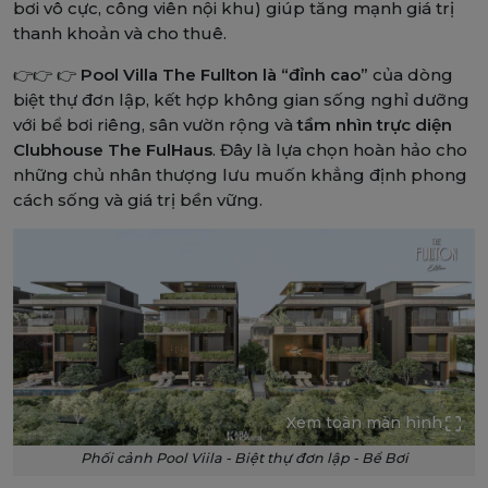
bơi vô cực, công viên nội khu) giúp tăng mạnh giá trị
thanh khoản và cho thuê.
👉👉 👉
Pool Villa The Fullton là “đỉnh cao”
của dòng
biệt thự đơn lập, kết hợp không gian sống nghỉ dưỡng
với bể bơi riêng, sân vườn rộng và
tầm nhìn trực diện
Clubhouse The FulHaus
. Đây là lựa chọn hoàn hảo cho
những chủ nhân thượng lưu muốn khẳng định phong
cách sống và giá trị bền vững.
Xem toàn màn hình
Phối cảnh Pool Viila - Biệt thự đơn lập - Bể Bơi