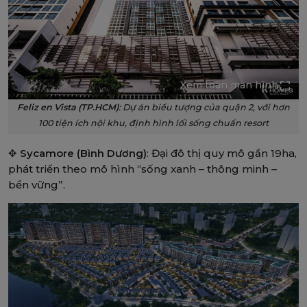
Xem toàn màn hình
Feliz en Vista (TP.HCM)
: Dự án biểu tượng của quận 2, với hơn
100 tiện ích nội khu, định hình lối sống chuẩn resort
✥
Sycamore (Bình Dương)
: Đại đô thị quy mô gần 19ha,
phát triển theo mô hình “sống xanh – thông minh –
bền vững”.