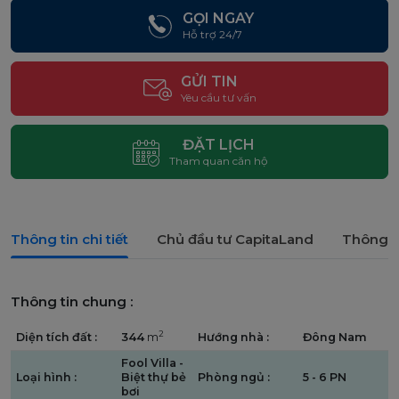
GỌI NGAY
Hỗ trợ 24/7
GỬI TIN
Yêu cầu tư vấn
ĐẶT LỊCH
Tham quan căn hộ
Thông tin chi tiết
Chủ đầu tư CapitaLand
Thông t
Thông tin chung :
2
Diện tích đất :
344
m
Hướng nhà :
Đông Nam
Fool Villa -
Loại hình :
Biệt thự bẻ
Phòng ngủ :
5 - 6 PN
bơi