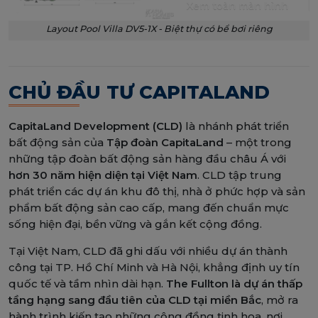
Xem toàn màn hình
Layout Pool Villa DV5-1X - Biệt thự có bể bơi riêng
CHỦ ĐẦU TƯ CAPITALAND
CapitaLand Development (CLD)
là nhánh phát triển
bất động sản của
Tập đoàn CapitaLand
– một trong
những tập đoàn bất động sản hàng đầu châu Á với
hơn 30 năm hiện diện tại Việt Nam
. CLD tập trung
phát triển các dự án khu đô thị, nhà ở phức hợp và sản
phẩm bất động sản cao cấp, mang đến chuẩn mực
sống hiện đại, bền vững và gắn kết cộng đồng.
Tại Việt Nam, CLD đã ghi dấu với nhiều dự án thành
công tại TP. Hồ Chí Minh và Hà Nội, khẳng định uy tín
quốc tế và tầm nhìn dài hạn.
The Fullton là dự án thấp
tầng hạng sang đầu tiên của CLD tại miền Bắc
, mở ra
hành trình kiến tạo những cộng đồng tinh hoa, nơi