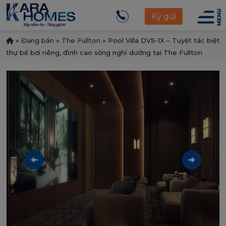
Ký gửi
»
Đang bán
»
The Fullton
»
Pool Villa DV5-1X – Tuyệt tác biệt
thự bể bơi riêng, đỉnh cao sống nghỉ dưỡng tại The Fullton