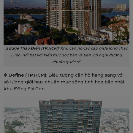
Xem toàn màn hình
d’Edge Thảo Điền (TP.HCM)
: Khu căn hộ cao cấp giữa lòng Thảo
Điền, nổi bật với kiến trúc độc bản và tiện ích nghỉ dưỡng
chuẩn quốc tế.
✥
Define (TP.HCM)
: Biểu tượng căn hộ hạng sang với
số lượng giới hạn, chuẩn mực sống tinh hoa bậc nhất
khu Đông Sài Gòn.