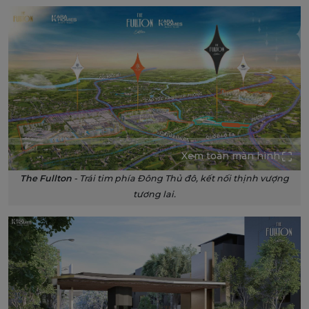
Xem toàn màn hình
The Fullton
- Trái tim phía Đông Thủ đô, kết nối thịnh vượng
tương lai.