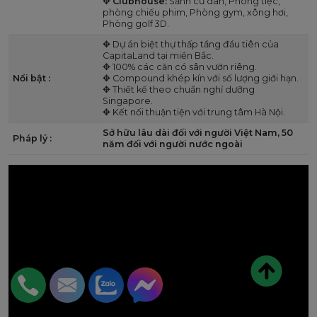
✥
Clubhouse:
Sảnh cư dân, Phòng tiệc,
phòng chiếu phim, Phòng gym, xông hơi,
Phòng golf 3D.
✥ Dự án biệt thự thấp tầng đầu tiên của
CapitaLand tại miền Bắc.
✥ 100% các căn có sân vườn riêng.
Nổi bật :
✥ Compound khép kín với số lượng giới hạn.
✥ Thiết kế theo chuẩn nghỉ dưỡng
Singapore.
✥ Kết nối thuận tiện với trung tâm Hà Nội.
Sở hữu lâu dài đối với người Việt Nam, 50
Pháp lý :
năm đối với người nước ngoài