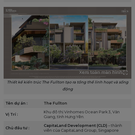
Xem toàn màn hình
Thiết kế kiến trúc The Fullton tạo ra tổng thể linh hoạt và sống
động
Tên dự án :
The Fullton
Khu đô thị Vinhomes Ocean Park 3, Văn
Vị Trí :
Giang, tỉnh Hưng Yên.
CapitaLand Development (CLD)
– thành
Chủ đầu tư :
viên của CapitaLand Group, Singapore