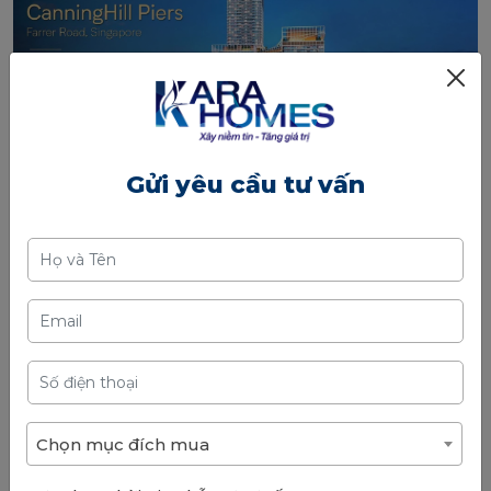
Gửi yêu cầu tư vấn
Xem toàn màn hình
CanningHill Piers, River Valley Road, Singapore
- tổ hợp căn hộ
hạng sang, khách sạn và không gian thương mại, ngay khu
Clarke Quay
– trung tâm giải trí
✥
La Clef Tour Eiffel, Paris, Pháp
– Khách sạn – căn hộ
dịch vụ mang phong cách boutique, chỉ cách tháp
Eiffel vài phút, biểu tượng đẳng cấp quốc tế.
Chọn mục đích mua