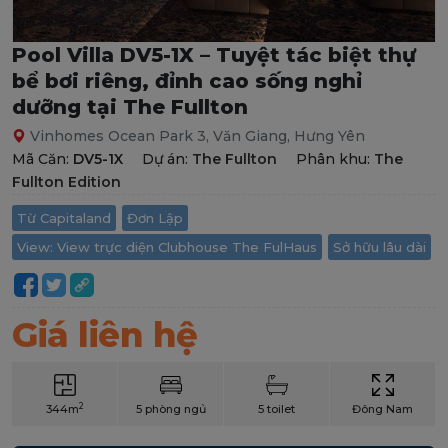
Pool Villa DV5-1X – Tuyệt tác biệt thự
bể bơi riêng, đỉnh cao sống nghỉ
dưỡng tại The Fullton
Vinhomes Ocean Park 3, Văn Giang, Hưng Yên
Mã Căn:
DV5-1X
Dự án:
The Fullton
Phân khu:
The
Fullton Edition
Từ Capitaland
Đơn Lập
View: View trực diện Clubhouse The FulHaus
Sở hữu lâu dài
Giá liên hệ
2
344m
5 phòng ngủ
5 toilet
Đông Nam