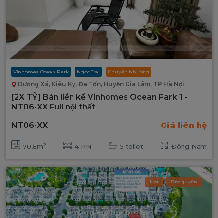
Vinhomes Ocean Park
Ngọc Trai
Chuyển Nhượng
Dương Xá, Kiêu Kỵ, Đa Tốn, Huyện Gia Lâm, TP Hà Nội
[2X TỶ] Bán liền kề Vinhomes Ocean Park 1 -
NT06-XX Full nội thất
NT06-XX
Giá liên hệ
2
70,8m
4 PN
5 toilet
Đông Nam
Hot
Độc quyền