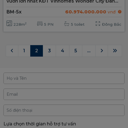
vườn lớn nhất KĐT Vinhomes Wonder City Đan
Phượng
BM-5x
60.974.000.000
vnđ
2
228m
5 PN
5 toilet
Đông Bắc
1
2
3
4
5
...
Lựa chọn thời gian hỗ trợ tư vấn