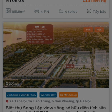
NT06-35
Giá liên hệ
2
165,6m
4 PN
4 toilet
Tây bắc
Mới
Hot
Vinhomes Wonder City
Wonder Bay
Từ MIK Group
Xã Tân Hội, xã Liên Trung, h.Đan Phượng, tp.Hà Nội
Biệt thự Song Lập view sông sở hữu diện tích sân