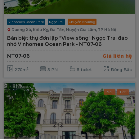
Vinhomes Ocean Park
Ngọc Trai
Chuyển Nhượng
Dương Xá, Kiêu Kỵ, Đa Tốn, Huyện Gia Lâm, TP Hà Nội
Bán biệt thự đơn lập "View sông" Ngọc Trai đảo
nhỏ Vinhomes Ocean Park - NT07-06
NT07-06
Giá liên hệ
2
270m
5 PN
5 toilet
Đông Bắc
Mới
Hot