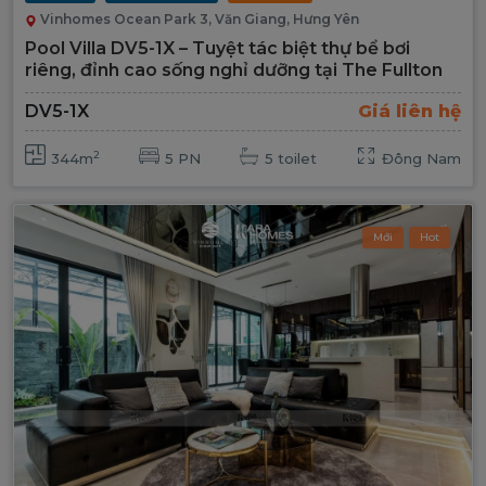
Vinhomes Ocean Park 3, Văn Giang, Hưng Yên
Pool Villa DV5-1X – Tuyệt tác biệt thự bể bơi
riêng, đỉnh cao sống nghỉ dưỡng tại The Fullton
DV5-1X
Giá liên hệ
2
344m
5 PN
5 toilet
Đông Nam
Mới
Hot