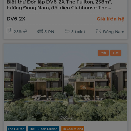
Biệt thự Đơn lập DV6-2X The Fullton, 258m²,
hướng Đông Nam, đối diện Clubhouse The
FulHaus, bể bơi vô cực
DV6-2X
Giá liên hệ
2
258m
5 PN
5 toilet
Đông Nam
Mới
Hot
The Fullton
The Fullton Edition
Từ Capitaland