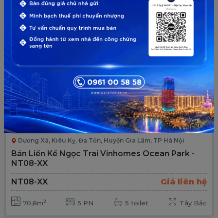
Mới
Hot
Vinhomes Ocean Park
Ngọc Trai
Chuyển Nhượng
Dương Xá, Kiêu Kỵ, Đa Tốn, Huyện Gia Lâm, TP Hà Nội
Bán Liền Kề Ngọc Trai Vinhomes Ocean Park -
NT08-XX
NT08-XX
Giá liên hệ
2
70,8m
5 PN
5 toilet
Tây Bắc