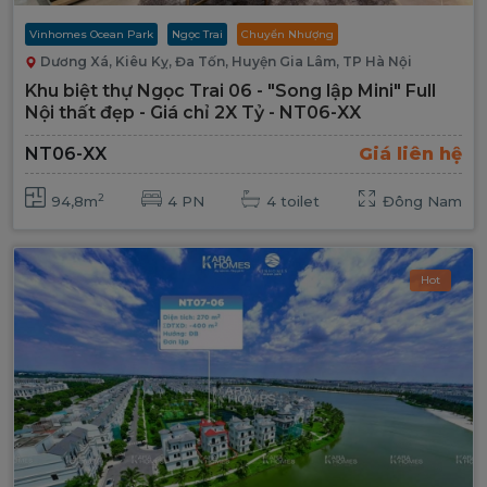
Vinhomes Ocean Park
Ngọc Trai
Chuyển Nhượng
Dương Xá, Kiêu Kỵ, Đa Tốn, Huyện Gia Lâm, TP Hà Nội
Khu biệt thự Ngọc Trai 06 - "Song lập Mini" Full
Nội thất đẹp - Giá chỉ 2X Tỷ - NT06-XX
NT06-XX
Giá liên hệ
2
94,8m
4 PN
4 toilet
Đông Nam
Hot