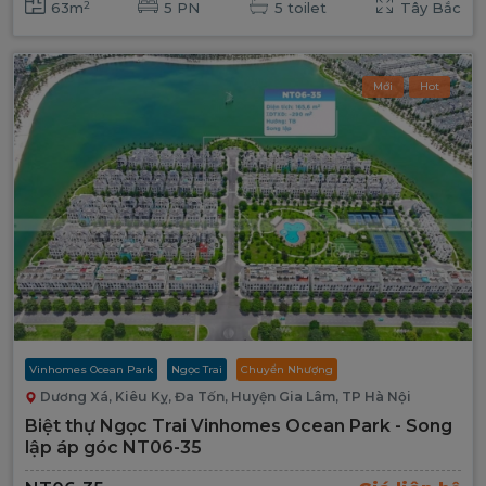
2
63m
5 PN
5 toilet
Tây Bắc
Mới
Hot
Vinhomes Ocean Park
Ngọc Trai
Chuyển Nhượng
Dương Xá, Kiêu Kỵ, Đa Tốn, Huyện Gia Lâm, TP Hà Nội
Biệt thự Ngọc Trai Vinhomes Ocean Park - Song
lập áp góc NT06-35