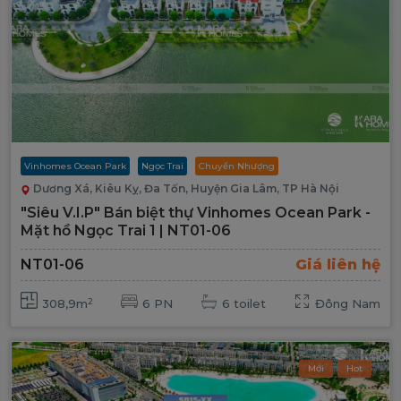
Vinhomes Ocean Park
Ngọc Trai
Chuyển Nhượng
Dương Xá, Kiêu Kỵ, Đa Tốn, Huyện Gia Lâm, TP Hà Nội
"Siêu V.I.P" Bán biệt thự Vinhomes Ocean Park -
Mặt hồ Ngọc Trai 1 | NT01-06
NT01-06
Giá liên hệ
2
308,9m
6 PN
6 toilet
Đông Nam
Mới
Hot