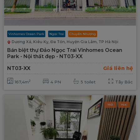
Vinhomes Ocean Park
Ngọc Trai
Chuyển Nhượng
Dương Xá, Kiêu Kỵ, Đa Tốn, Huyện Gia Lâm, TP Hà Nội
Bán biệt thự Đảo Ngọc Trai Vinhomes Ocean
Park - Nội thất đẹp - NT03-XX
NT03-XX
Giá liên hệ
2
167,4m
4 PN
5 toilet
Tây Bắc
Mới
Hot