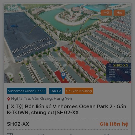
Mới
Hot
Vinhomes Ocean Park 2
San Hô
Chuyển Nhượng
Nghĩa Trụ, Văn Giang, Hưng Yên
[1X Tỷ] Bán liền kề Vinhomes Ocean Park 2 - Gần
K-TOWN, chung cư |SH02-XX
SH02-XX
Giá liên hệ