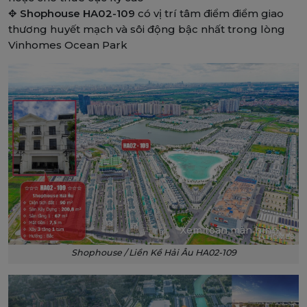
✥
Shophouse HA02-109
có vị trí tâm điểm điểm giao
thương huyết mạch và sôi động bậc nhất trong lòng
Vinhomes Ocean Park
Xem toàn màn hình
Shophouse / Liền Kề Hải Âu HA02-109