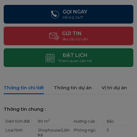
GỌI NGAY
Hỗ trợ 24/7
GỬI TIN
Yêu cầu tư vấn
ĐẶT LỊCH
Tham quan căn hộ
Thông tin chi tiết
Thông tin dự án
Vị trí dự án
Thông tin chung :
2
Diện tích đất :
90 m
Hướng cửa :
Bắc
Loại hình :
Shophouse/Liền
Phòng ngủ :
3
Kề