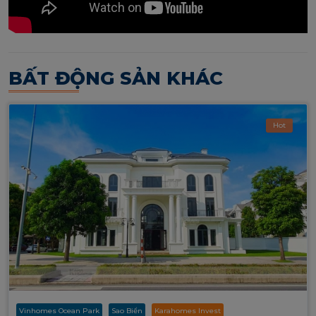
BẤT ĐỘNG SẢN KHÁC
Hot
Vinhomes Ocean Park
Sao Biển
Karahomes Invest