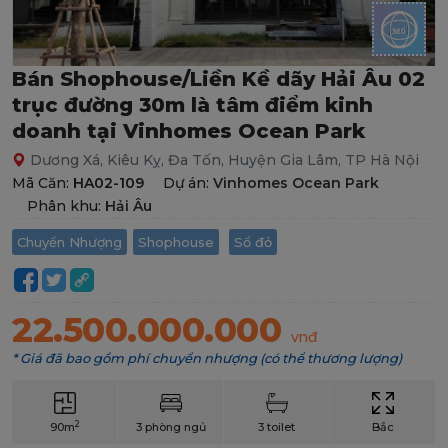
Bán Shophouse/Liền Kề dãy Hải Âu 02
trục đường 30m là tâm điểm kinh
doanh tại Vinhomes Ocean Park
Dương Xá, Kiêu Kỵ, Đa Tốn, Huyện Gia Lâm, TP Hà Nội
Mã Căn:
HA02-109
Dự án:
Vinhomes Ocean Park
Phân khu:
Hải Âu
Chuyển Nhượng
Shophouse
Sổ đỏ
22.500.000.000
vnđ
* Giá đã bao gồm phí chuyển nhượng (có thể thương lượng)
2
90m
3 phòng ngủ
3 toilet
Bắc