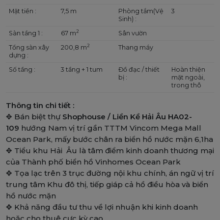
Mặt tiền :
7,5 m
Phòng tắm(Vệ
3
Sinh) :
2
Sàn tầng 1 :
67 m
Sân vườn
2
Tổng sàn xây
200,8 m
Thang máy
dựng :
Số tầng :
3 tầng + 1 tum
Đồ đạc / thiết
Hoàn thiện
bị :
mặt ngoài,
trong thô
Thông tin chi tiết :
✥ Bán biệt thự
Shophouse / Liền Kề Hải Âu HA02-
109
hướng Nam vị trí gần TTTM Vincom Mega Mall
Ocean Park, mấy bước chân ra biển hồ nước mặn 6,1ha
✥ Tiểu khu Hải Âu là tâm điểm kinh doanh thương mại
của Thành phố biển hồ Vinhomes Ocean Park
✥ Tọa lạc trên 3 trục đường nội khu chính, án ngữ vị trí
trung tâm Khu đô thị, tiếp giáp cả hồ điều hòa và biển
hồ nước mặn
✥ Khả năng đầu tư thu về lợi nhuận khi kinh doanh
hoặc cho thuê cực kỳ cao