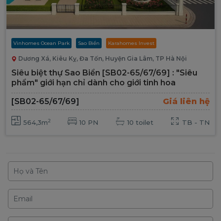
Vinhomes Ocean Park
Sao Biển
Karahomes Invest
Dương Xá, Kiêu Kỵ, Đa Tốn, Huyện Gia Lâm, TP Hà Nội
Siêu biệt thự Sao Biển [SB02-65/67/69] : "Siêu
phẩm" giới hạn chỉ dành cho giới tinh hoa
[SB02-65/67/69]
Giá liên hệ
2
564,3m
10 PN
10 toilet
TB - TN