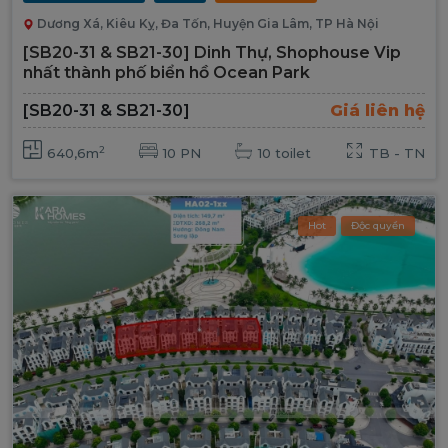
Dương Xá, Kiêu Kỵ, Đa Tốn, Huyện Gia Lâm, TP Hà Nội
[SB20-31 & SB21-30] Dinh Thự, Shophouse Vip
nhất thành phố biển hồ Ocean Park
[SB20-31 & SB21-30]
Giá liên hệ
2
640,6m
10 PN
10 toilet
TB - TN
Hot
Độc quyền