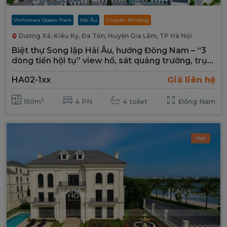
Vinhomes Ocean Park
Hải Âu
Chuyển Nhượng
Dương Xá, Kiêu Kỵ, Đa Tốn, Huyện Gia Lâm, TP Hà Nội
Biệt thự Song lập Hải Âu, hướng Đông Nam – “3
dòng tiền hội tụ” view hồ, sát quảng trường, trục
kinh doanh hiếm
HA02-1xx
Giá liên hệ
2
150m
4 PN
4 toilet
Đông Nam
Hot