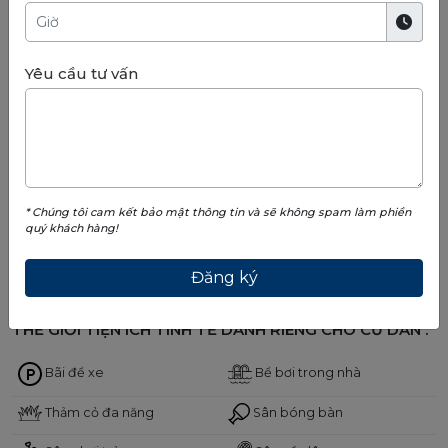
Yêu cầu tư vấn
* Chúng tôi cam kết bảo mật thông tin và sẽ không spam làm phiền
quý khách hàng!
TIỆN ÍCH
THẾ GIỚI TIỆN ÍCH TINH TẾ DÀNH RIÊNG CHO CƯ DÂN :
Bãi để xe
Bể bơi trong nhà
Thảm cỏ đa năng
Sân bóng bàn