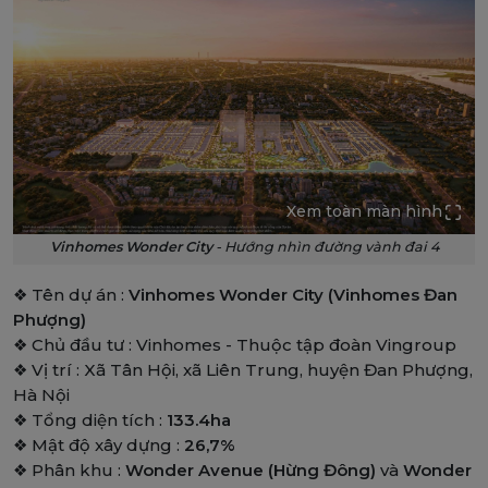
Xem toàn màn hình
Vinhomes Wonder City
- Hướng nhìn đường vành đai 4
❖ Tên dự án :
Vinhomes Wonder City (Vinhomes Đan
Phượng)
❖ Chủ đầu tư : Vinhomes - Thuộc tập đoàn Vingroup
❖ Vị trí : Xã Tân Hội, xã Liên Trung, huyện Đan Phượng,
Hà Nội
❖ Tổng diện tích :
133.4ha
❖ Mật độ xây dựng :
26,7%
❖ Phân khu :
Wonder Avenue (Hừng Đông)
và
Wonder