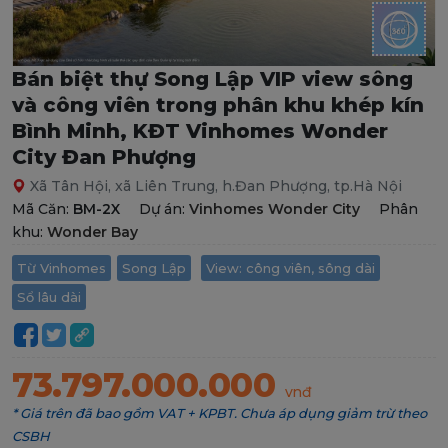
Bán biệt thự Song Lập VIP view sông
và công viên trong phân khu khép kín
Bình Minh, KĐT Vinhomes Wonder
City Đan Phượng
Xã Tân Hội, xã Liên Trung, h.Đan Phượng, tp.Hà Nội
Mã Căn:
BM-2X
Dự án:
Vinhomes Wonder City
Phân
khu:
Wonder Bay
Từ Vinhomes
Song Lập
View: công viên, sông dài
Sổ lâu dài
73.797.000.000
vnđ
* Giá trên đã bao gồm VAT + KPBT. Chưa áp dụng giảm trừ theo
CSBH