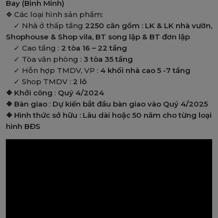
Bay (Bình Minh)
❖ Các loại hình sản phẩm:
✓ Nhà ở thấp tầng
2250 căn gồm :
LK & LK nhà vườn,
Shophouse & Shop vila, BT song lập & BT đơn lập
✓ Cao tầng :
2 tòa 16 – 22 tầng
✓ Tòa văn phòng :
3 tòa 35 tầng
✓ Hỗn hợp TMDV, VP :
4 khối nhà cao 5 -7 tầng
✓ Shop TMDV :
2 lô
❖ Khởi công
:
Quý 4/2024
❖ Bàn giao
:
Dự kiến bắt đầu bàn giao vào Quý 4/2025
❖ Hình thức sở hữu : Lâu dài hoặc 50 năm cho từng loại
hình BĐS