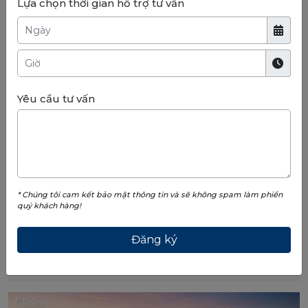
Lựa chọn thời gian hỗ trợ tư vấn
thống tiện ích đẳng cấp và tiềm năng phát triển mạnh
mẽ,
Vinhomes Wonder City
đang trở thành lựa chọn
đầu tư hấp dẫn bậc nhất hiện nay.
THÀNH PHỐ CỦA NHỮNG TRẢI NGHIỆM THỜI THƯỢNG
- WONDER CITY
Yêu cầu tư vấn
* Chúng tôi cam kết bảo mật thông tin và sẽ không spam làm phiền
quý khách hàng!
Xem toàn màn hình
Vinhomes Wonder City
- Hướng nhìn về đại lộ Tây Thăng Long