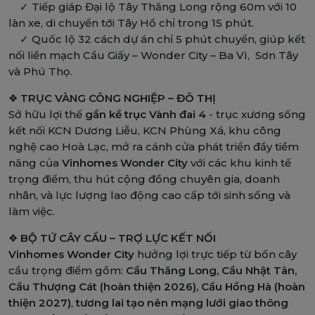
✓ Tiếp giáp Đại lộ Tây Thăng Long rộng 60m với 10
làn xe, di chuyển tới Tây Hồ chỉ trong 15 phút.
✓ Quốc lộ 32 cách dự án chỉ 5 phút chuyển, giúp kết
nối liền mạch Cầu Giấy – Wonder City – Ba Vì, Sơn Tây
và Phú Thọ.
❖
TRỤC VÀNG CÔNG NGHIỆP – ĐÔ THỊ
Sở hữu lợi thế
gần kề trục Vành đai 4
- trục xương sống
kết nối KCN Dương Liễu, KCN Phùng Xá, khu công
nghệ cao Hoà Lạc, mở ra cánh cửa phát triển đầy tiềm
năng của
Vinhomes Wonder City
với các khu kinh tế
trọng điểm, thu hút cộng đồng chuyên gia, doanh
nhân, và lực lượng lao động cao cấp tới sinh sống và
làm việc.
❖
BỘ TỨ CÂY CẦU – TRỢ LỰC KẾT NỐI
Vinhomes Wonder City
hưởng lợi trực tiếp từ bốn cây
cầu trọng điểm gồm:
Cầu Thăng Long, Cầu Nhật Tân,
Cầu Thượng Cát (hoàn thiện 2026), Cầu Hồng Hà (hoàn
thiện 2027)
,
tương lai tạo nên mạng lưới giao thông