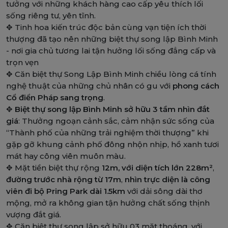
tưởng với những khách hàng cao cấp yêu thích lối
sống riêng tư, yên tĩnh.
✥
Tinh hoa kiến trúc độc bản cùng vạn tiện ích thời
thượng đã tạo nên những biệt thự song lập Bình Minh
- nơi gia chủ tương lai tận hưởng lối sống đẳng cấp và
trọn vẹn
✥
Căn biệt thự Song Lập Bình Minh chiều lòng cá tính
nghệ thuật của những chủ nhân có gu với
phong cách
Cổ điển Pháp sang trọng
.
✥
Biệt thự song lập Bình Minh sở hữu 3 tầm nhìn đắt
giá
: Thưởng ngoạn cảnh sắc, cảm nhận sức sống của
“Thành phố của những trải nghiệm thời thượng” khi
gặp gỡ khung cảnh phố đông nhộn nhịp, hồ xanh tươi
mát hay công viên muôn màu.
✥
Mặt tiền biệt thự rộng
12m, với diện tích lớn 228m²
,
đường trước nhà rộng từ 17m
,
nhìn trực diện là công
viên đi bộ Pring Park dài 1.5km
với dải sông dài thơ
mộng, mở ra không gian tận hưởng chất sống thịnh
vượng đắt giá.
✥
Căn biệt thự song lập sở hữu 03 mặt thoáng, với