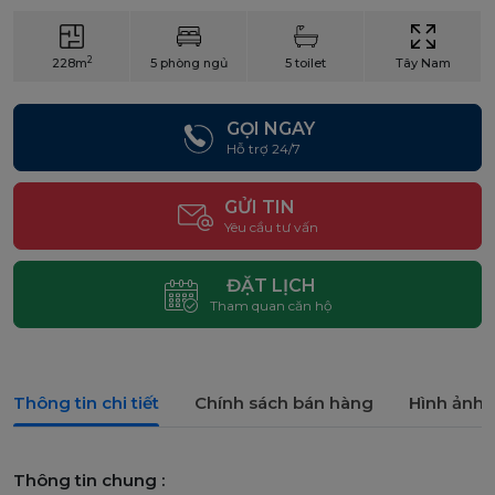
2
228m
5 phòng ngủ
5 toilet
Tây Nam
GỌI NGAY
Hỗ trợ 24/7
GỬI TIN
Yêu cầu tư vấn
ĐẶT LỊCH
Tham quan căn hộ
Thông tin chi tiết
Chính sách bán hàng
Hình ảnh 
Thông tin chung :