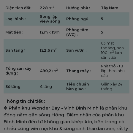
2
Diện tích đất :
228
m
Hướng nhà :
Tây Nam
Song lập
Loại hình :
Phòng ngủ :
5
view sông
Phòng tắm
Mặt tiền :
12
m x
19
m
5
(WC) :
03 mặt
thoáng, hơn
2
Sàn tầng 1 :
122,6
m
Sân vườn :
2
100 m
làm
sân vườn
Nhà thô - tự
Tổng sàn xây
2
490,2
m
Thang máy :
lắp theo nhu
dựng :
cầu
Tiêu chuẩn
Giãn xây 24
Số tầng :
4
tầng
bàn giao :
tháng
Thông tin chi tiết :
✥
Phân khu Wonder Bay - Vịnh Bình Minh
là phân khu
đóng nằm gần sông Hồng. Điểm nhấn của phân khu
Bình Minh đến từ không gian khép kín, bên trong có
nhiều công viên nội khu & sông sinh thái đan xen, rất lý