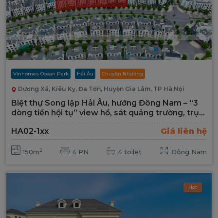
Vinhomes Ocean Park
Hải Âu
Chuyển Nhượng
Dương Xá, Kiêu Kỵ, Đa Tốn, Huyện Gia Lâm, TP Hà Nội
Biệt thự Song lập Hải Âu, hướng Đông Nam – “3
dòng tiền hội tụ” view hồ, sát quảng trường, trục
kinh doanh hiếm
HA02-1xx
Giá liên hệ
2
150m
4 PN
4 toilet
Đông Nam
Hot