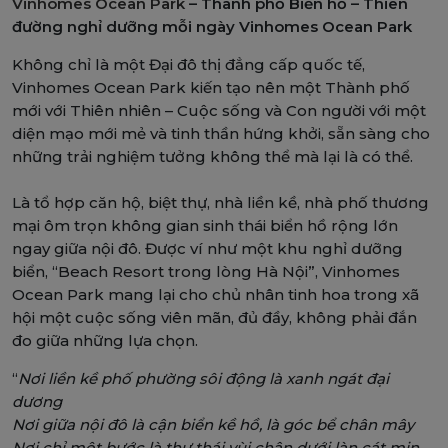
Vinhomes Ocean Park
– Thành phố Biển hồ – Thiên
đường nghỉ dưỡng mỗi ngày Vinhomes Ocean Park
Không chỉ là một Đại đô thị đẳng cấp quốc tế,
Vinhomes Ocean Park kiến tạo nên một Thành phố
mới với Thiên nhiên – Cuộc sống và Con người với một
diện mạo mới mẻ và tinh thần hứng khởi, sẵn sàng cho
những trải nghiệm tưởng không thể mà lại là có thể.
Là tổ hợp căn hộ, biệt thự, nhà liền kề, nhà phố thương
mại ôm trọn không gian sinh thái biển hồ rộng lớn
ngay giữa nội đô. Được ví như một khu nghỉ dưỡng
biển, “Beach Resort trong lòng Hà Nội”, Vinhomes
Ocean Park mang lại cho chủ nhân tinh hoa trong xã
hội một cuộc sống viên mãn, đủ đầy, không phải đắn
đo giữa những lựa chọn.
“
Nơi liền kề phố phường sôi động là xanh ngát đại
dương
Nơi giữa nội đô là cận biển kề hồ, là góc bể chân mây
Nơi chỉ một bước là thư thái vùi chân dưới làn cát mịn