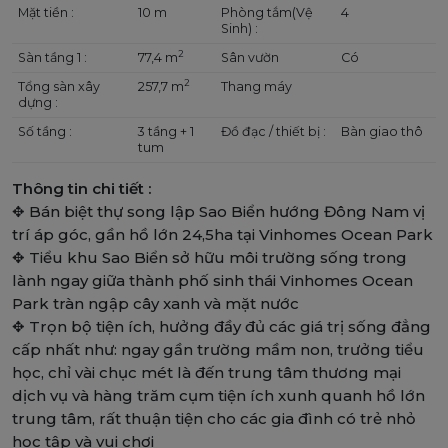
Mặt tiền :
10 m
Phòng tắm(Vệ
4
Sinh) :
2
Sàn tầng 1 :
77,4 m
Sân vườn
Có
2
Tổng sàn xây
257,7 m
Thang máy
dựng :
Số tầng :
3 tầng + 1
Đồ đạc / thiết bị :
Bàn giao thô
tum
Thông tin chi tiết :
✥ Bán biệt thự song lập Sao Biển hướng Đông Nam vị
trí áp góc, gần hồ lớn 24,5ha tại Vinhomes Ocean Park
✥ Tiểu khu Sao Biển sở hữu môi trường sống trong
lành ngay giữa thành phố sinh thái Vinhomes Ocean
Park tràn ngập cây xanh và mặt nước
✥ Trọn bộ tiện ích, hưởng đầy đủ các giá trị sống đẳng
cấp nhất như: ngay gần trường mầm non, trưởng tiểu
học, chỉ vài chục mét là đến trung tâm thương mại
dịch vụ và hàng trăm cụm tiện ích xunh quanh hồ lớn
trung tâm, rất thuận tiện cho các gia đình có trẻ nhỏ
học tập và vui chơi