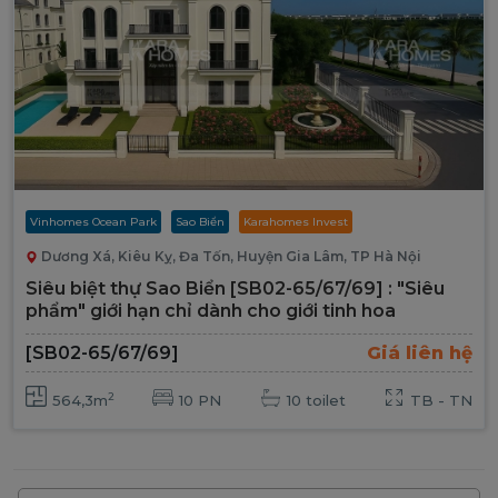
Vinhomes Ocean Park
Sao Biển
Karahomes Invest
Dương Xá, Kiêu Kỵ, Đa Tốn, Huyện Gia Lâm, TP Hà Nội
Siêu biệt thự Sao Biển [SB02-65/67/69] : "Siêu
phẩm" giới hạn chỉ dành cho giới tinh hoa
[SB02-65/67/69]
Giá liên hệ
2
564,3m
10 PN
10 toilet
TB - TN