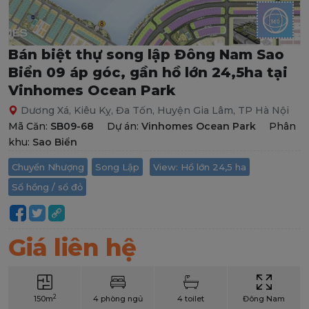
Bán biệt thự song lập Đông Nam Sao
Biển 09 áp góc, gần hồ lớn 24,5ha tại
Vinhomes Ocean Park
Dương Xá, Kiêu Kỵ, Đa Tốn, Huyện Gia Lâm, TP Hà Nội
Mã Căn:
SB09-68
Dự án:
Vinhomes Ocean Park
Phân
khu:
Sao Biển
Chuyển Nhượng
Song Lập
View: Hồ lớn 24,5 ha
Sổ hồng / sổ đỏ
Giá liên hệ
2
150m
4 phòng ngủ
4 toilet
Đông Nam