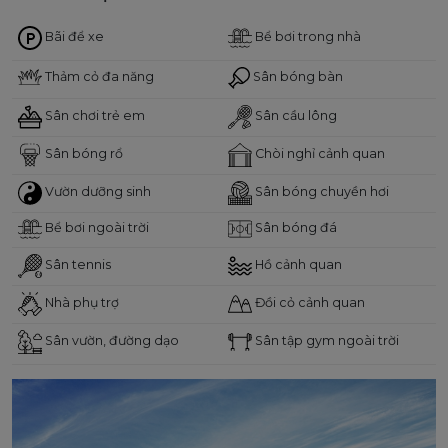
Bãi để xe
Bể bơi trong nhà
Thảm cỏ đa năng
Sân bóng bàn
Sân chơi trẻ em
Sân cầu lông
Sân bóng rổ
Chòi nghỉ cảnh quan
Vườn dưỡng sinh
Sân bóng chuyền hơi
Bể bơi ngoài trời
Sân bóng đá
Sân tennis
Hồ cảnh quan
Nhà phụ trợ
Đồi cỏ cảnh quan
Sân vườn, đường dạo
Sân tập gym ngoài trời