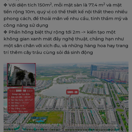
2
2
✥ Với diện tích 150m
, mỗi mặt sàn là 77,4 m
và mặt
tiền rộng 10m, quý vị có thể thiết kế nội thất theo nhiều
phong cách, để thoải mãn về nhu cầu, tính thẩm mỹ và
công năng sử dụng
✥ Phần hông biệt thự rộng tới 2m -> kiến tạo một
không gian xanh mát đầy nghệ thuật, chẳng hạn như
một sân chân với xích đu, và những hàng hoa hay trang
trí thêm cây trảu cùng sỏi đá sinh động