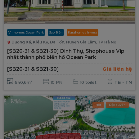
Vinhomes Ocean Park
Sao Biển
Karahomes Invest
Dương Xá, Kiêu Kỵ, Đa Tốn, Huyện Gia Lâm, TP Hà Nội
[SB20-31 & SB21-30] Dinh Thự, Shophouse Vip
nhất thành phố biển hồ Ocean Park
[SB20-31 & SB21-30]
Giá liên hệ
2
640,6m
10 PN
10 toilet
TB - TN
Hot
Độc quyền