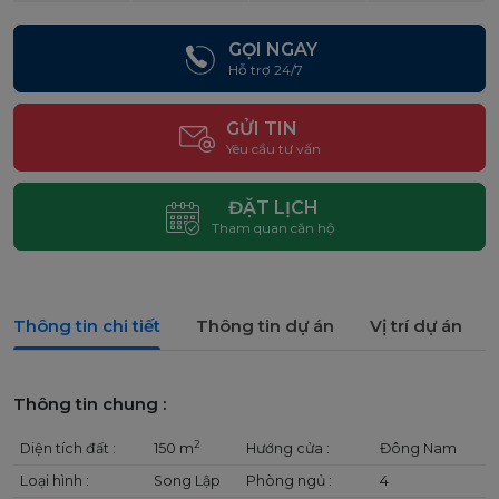
GỌI NGAY
Hỗ trợ 24/7
GỬI TIN
Yêu cầu tư vấn
ĐẶT LỊCH
Tham quan căn hộ
Thông tin chi tiết
Thông tin dự án
Vị trí dự án
Thông tin chung :
2
Diện tích đất :
150 m
Hướng cửa :
Đông Nam
Loại hình :
Song Lập
Phòng ngủ :
4